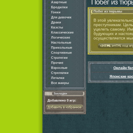
Побег из тю
Азартные
Бродилки
Побег из тюрьмы
Гонки
Для девочек
В этой увлекательн
Драки
преступникам. Цель
Квэсты
уцелеть самому. Им
Классические
будующих и настоя
Логические
осуществляется мы
Настольные
Прикольные
Спортивные
Стратегии
Прочие
Взрослые
Онлайн fla
Стрелялки
Японские кр
Леталки
Все жанры
Закладки
Добавлено
0
игр: