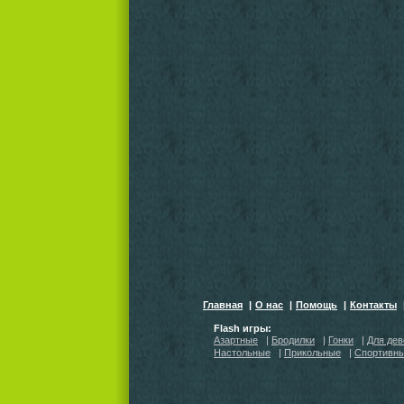
Главная
|
О нас
|
Помощь
|
Контакты
Flash игры:
Азартные
|
Бродилки
|
Гонки
|
Для дев
Настольные
|
Прикольные
|
Спортивн