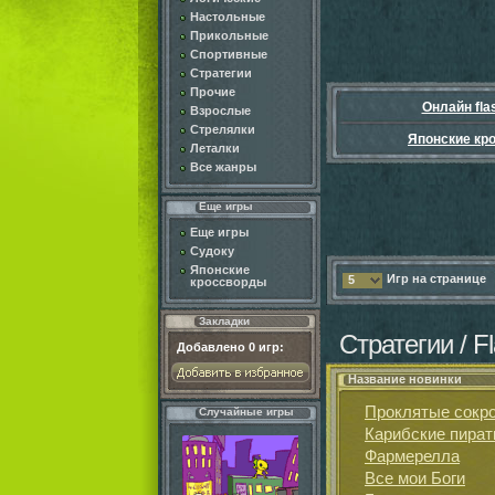
Настольные
Прикольные
Спортивные
Стратегии
Прочие
Онлайн fla
Взрослые
Стрелялки
Японские кр
Леталки
Все жанры
Еще игры
Еще игры
Судоку
Японские
Игр на странице
5
кроссворды
Закладки
Стратегии / F
Добавлено
0
игр:
Название новинки
Проклятые сокр
Случайные игры
Карибские пира
Фармерелла
Все мои Боги