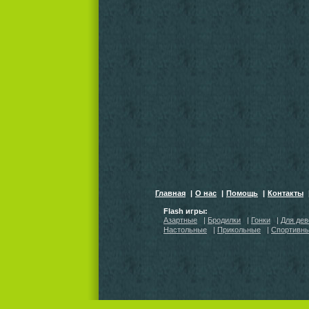
Главная
|
О нас
|
Помощь
|
Контакты
Flash игры:
Азартные
|
Бродилки
|
Гонки
|
Для дев
Настольные
|
Прикольные
|
Спортивн