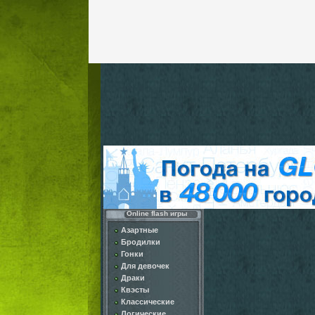
Online flash игры
Азартные
Бродилки
Гонки
Для девочек
Драки
Квэсты
Классические
Логические