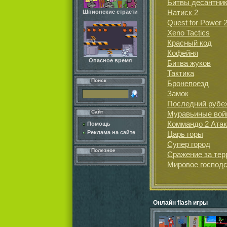
Битвы десантни
Натиск 2
Шпионские страсти
Quest for Power 
Xeno Tactics
Красный код
Кофейня
Опасное время
Битва жуков
Тактика
Поиск
Бронепоезд
Замок
Последний рубе
Сайт
Муравьиные во
Коммандо 2 Атак
Помощь
Реклама на сайте
Царь горы
Супер город
Полезное
Сражение за тер
Мировое господ
Онлайн flash игры