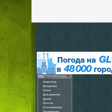
Online flash игры
Азартные
Бродилки
Гонки
Для девочек
Драки
Квэсты
Классические
Логические