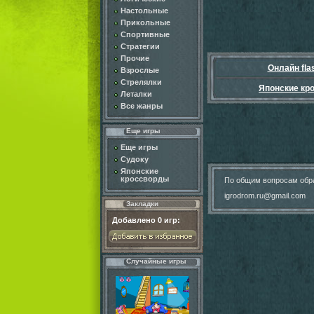
Настольные
Прикольные
Спортивные
Стратегии
Прочие
Онлайн fla
Взрослые
Стрелялки
Японские кр
Леталки
Все жанры
Еще игры
Еще игры
Судоку
Японские
кроссворды
По общим вопросам обр
igrodrom.ru@gmail.com
Закладки
Добавлено
0
игр:
Случайные игры