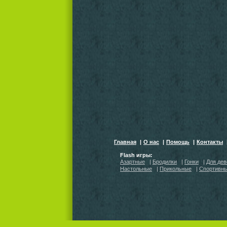
Главная
|
О нас
|
Помощь
|
Контакты
Flash игры:
Азартные
|
Бродилки
|
Гонки
|
Для дев
Настольные
|
Прикольные
|
Спортивн