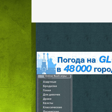
Online flash игры
Азартные
Бродилки
Гонки
Для девочек
Драки
Квэсты
Классические
Логические