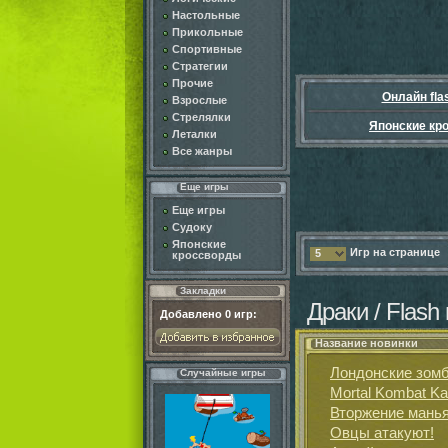
Настольные
Прикольные
Спортивные
Стратегии
Прочие
Онлайн fla
Взрослые
Стрелялки
Японские кр
Леталки
Все жанры
Еще игры
Еще игры
Судоку
Японские
Игр на странице
5
кроссворды
Закладки
Драки / Flash
Добавлено
0
игр:
Название новинки
Лондонские зом
Случайные игры
Mortal Kombat K
Вторжение мань
Овцы атакуют!