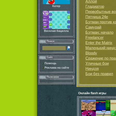
Аллой
Гладиатор
Катер
Первобытные в
Пятница 24е
Бэтман против к
Самурай
Веселая бацилла
Бэтман: начало
Freelancer
Поиск
Enter the Matrix
Маленький ниндз
Bloody
Сайт
Сражение по пр
Уличные бои
Помощь
Реклама на сайте
Ниндзя
Бои без правил
Полезное
Онлайн flash игры