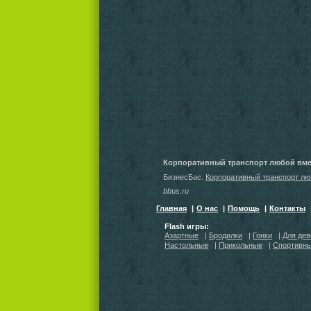
Корпоративный транспорт любой вм
БизнесБас.
Корпоративный транспорт л
bbus.ru
Главная
|
О нас
|
Помощь
|
Контакты
Flash игры:
Азартные
|
Бродилки
|
Гонки
|
Для дев
Настольные
|
Прикольные
|
Спортивн