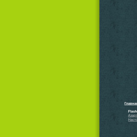
Главна
Flas
Азар
Наст