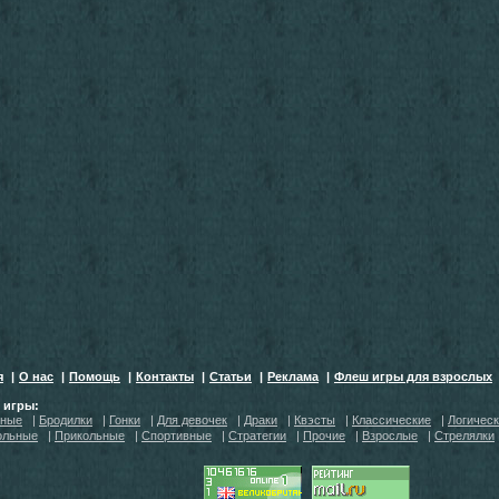
я
|
О нас
|
Помощь
|
Контакты
|
Статьи
|
Реклама
|
Флеш игры для взрослых
h игры:
тные
|
Бродилки
|
Гонки
|
Для девочек
|
Драки
|
Квэсты
|
Классические
|
Логичес
ольные
|
Прикольные
|
Спортивные
|
Стратегии
|
Прочие
|
Взрослые
|
Стрелялки