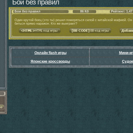
Бои без правил
Бои без правил
86 Кб
Рейтинг: 1.47
Один крутой боец (это ты) решил померяться силой с китайской мафией. Он
биться прямо наражон. Кто же выиграет?
Онлайн flash игры
Мини-и
Японские кроссворды
Судок