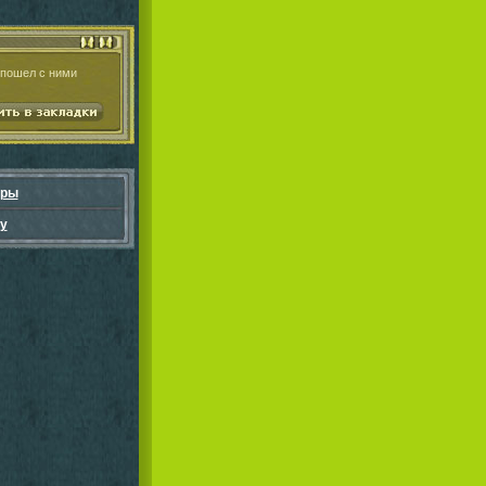
 пошел с ними
гры
у