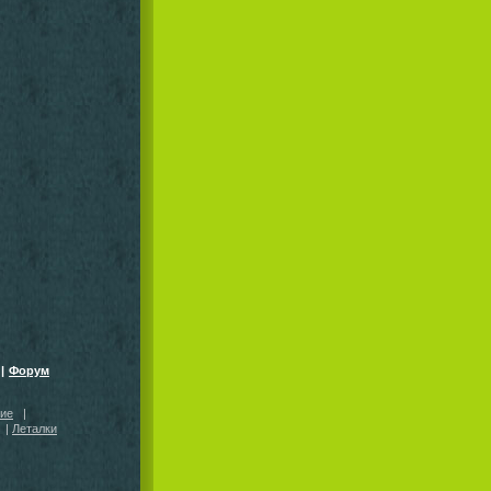
|
Форум
кие
|
|
Леталки