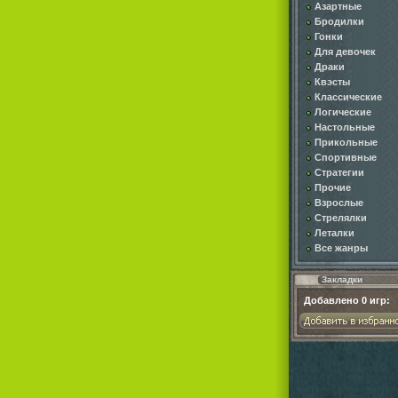
Азартные
Бродилки
Гонки
Для девочек
Драки
Квэсты
Классические
Логические
Настольные
Прикольные
Спортивные
Стратегии
Прочие
Взрослые
Стрелялки
Леталки
Все жанры
Закладки
Добавлено
0
игр: