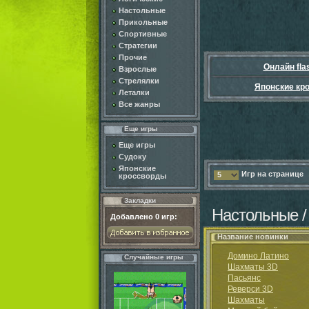
Настольные
Прикольные
Спортивные
Стратегии
Прочие
Онлайн fla
Взрослые
Стрелялки
Японские кр
Леталки
Все жанры
Еще игры
Еще игры
Судоку
Японские
Игр на странице
5
кроссворды
Закладки
Настольные /
Добавлено
0
игр:
Название новинки
Домино Латино
Случайные игры
Шахматы 3D
Пасьянс
Реверси 3D
Шахматы