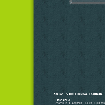
Главная
|
О нас
|
Помощь
|
Контакты
Flash игры:
Азартные
|
Бродилки
|
Гонки
|
Для дев