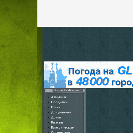
Online flash игры
Азартные
Бродилки
Гонки
Для девочек
Драки
Квэсты
Классические
Логические