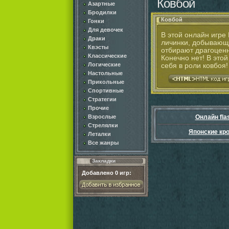
Ковбой
Азартные
Бродилки
Ковбой
Гонки
Для девочек
В этой онлайн игре
Драки
личинки, добывающи
Квэсты
отбирают драгоценн
Классические
Конечно нет! В это
Логические
себя в роли ковбоя!
Настольные
Прикольные
Спортивные
Стратегии
Прочие
Взрослые
Онлайн fla
Стрелялки
Японские кр
Леталки
Все жанры
Закладки
Добавлено
0
игр: