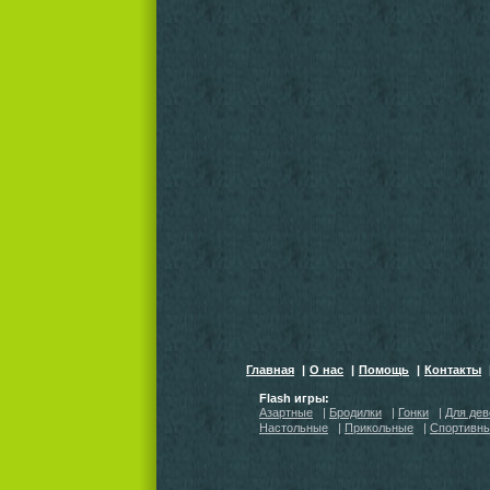
Главная
|
О нас
|
Помощь
|
Контакты
Flash игры:
Азартные
|
Бродилки
|
Гонки
|
Для дев
Настольные
|
Прикольные
|
Спортивн