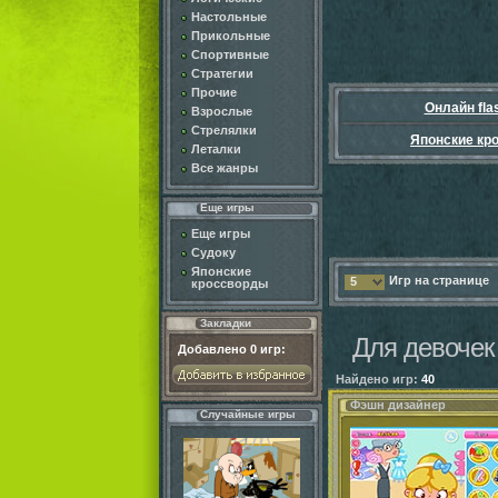
Настольные
Прикольные
Спортивные
Стратегии
Прочие
Онлайн fla
Взрослые
Стрелялки
Японские кр
Леталки
Все жанры
Еще игры
Еще игры
Судоку
Японские
Игр на странице
5
кроссворды
Закладки
Для девочек 
Добавлено
0
игр:
Найдено игр:
40
Фэшн дизайнер
Случайные игры