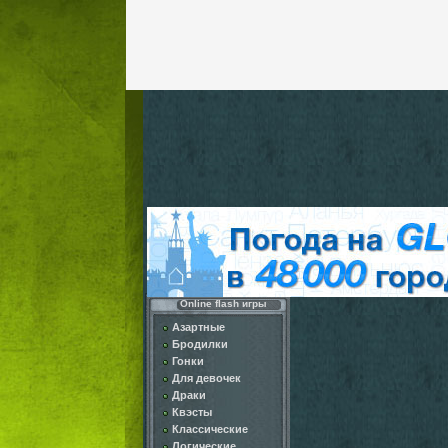
Online flash игры
Азартные
Бродилки
Гонки
Для девочек
Драки
Квэсты
Классические
Логические