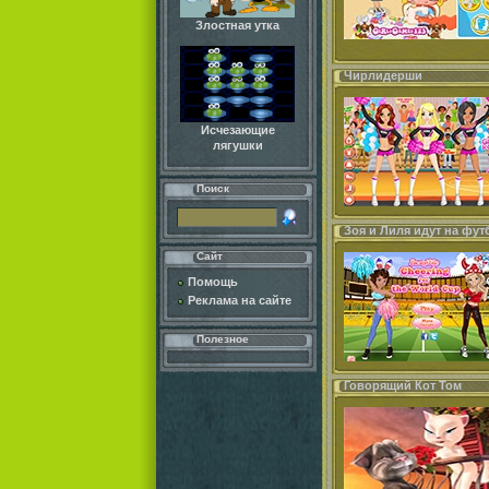
Злостная утка
Чирлидерши
Исчезающие
лягушки
Поиск
Зоя и Лиля идут на фут
Сайт
Помощь
Реклама на сайте
Полезное
Говорящий Кот Том