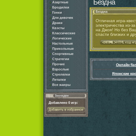
Бездна
Азартные
Бродилки
Бездна
Гонки
Для девочек
Отличная игра-квес
Драки
электричества из-за
Квэсты
на Джоя! Но без Ва
Классические
спасти близких и д
Логические
Настольные
Прикольные
Спортивные
Стратегии
Прочие
Онлайн fla
Взрослые
Японские кр
Стрелялки
Леталки
Все жанры
Закладки
Добавлено
0
игр: