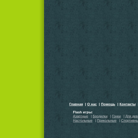
Главная
|
О нас
|
Помощь
|
Контакты
Flash игры:
Азартные
|
Бродилки
|
Гонки
|
Для дев
Настольные
|
Прикольные
|
Спортивн