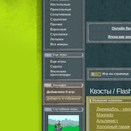
Настольные
Прикольные
Спортивные
Стратегии
Прочие
Онлайн fla
Взрослые
Стрелялки
Японские кр
Леталки
Все жанры
Еще игры
Еще игры
Судоку
Японские
Игр на странице
5
кроссворды
Закладки
Квэсты / Flas
Добавлено
0
игр:
Название новинки
Дирижабль - кве
Случайные игры
Magneto
Альпинист
Холодный гараж