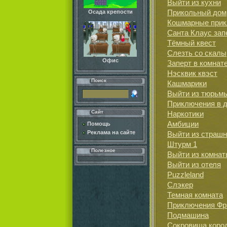
Выйти из кухни
Прикольный дом
Осада крепости
Кошмарные прик
Санта Клаус зап
Тёмный квест
Слезть со скалы
Офис
Заперт в комнат
Нэсквик квэст
Поиск
Кашмарики
Выйти из тюрьм
Приключения в 
Сайт
Наркотики
Амбиции
Помощь
Реклама на сайте
Выйти из страш
Штурм 1
Полезное
Выйти из комна
Выйти из отеля
Puzzleland
Слэкер
Темная комната
Приключения Фр
Подмашина
Сокровища коро