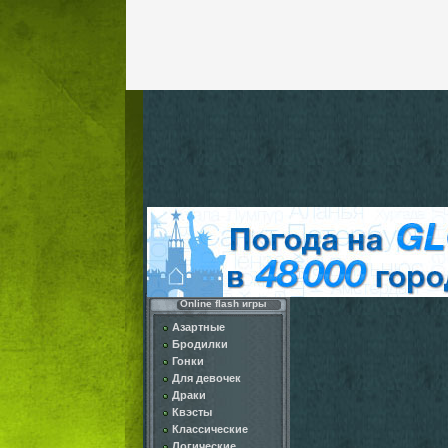
Online flash игры
Азартные
Бродилки
Гонки
Для девочек
Драки
Квэсты
Классические
Логические