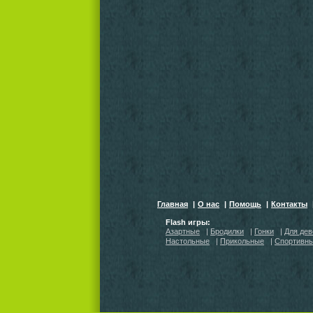
Главная
|
О нас
|
Помощь
|
Контакты
Flash игры:
Азартные
|
Бродилки
|
Гонки
|
Для дев
Настольные
|
Прикольные
|
Спортивн