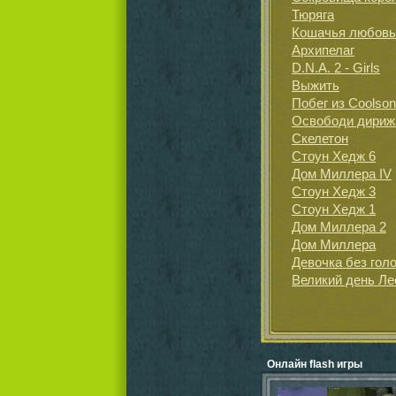
Тюряга
Кошачья любовь
Архипелаг
D.N.A. 2 - Girls
Выжить
Побег из Coolson
Освободи дириж
Скелетон
Стоун Хедж 6
Дом Миллера IV
Стоун Хедж 3
Стоун Хедж 1
Дом Миллера 2
Дом Миллера
Девочка без гол
Великий день Ле
Онлайн flash игры