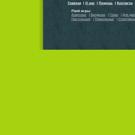
Главная
|
О нас
|
Помощь
|
Контакты
Flash игры:
Азартные
|
Бродилки
|
Гонки
|
Для дев
Настольные
|
Прикольные
|
Спортивн