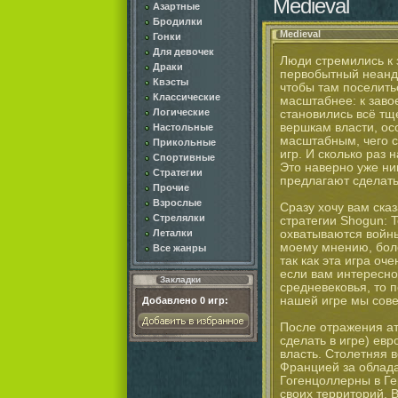
Medieval
Азартные
Бродилки
Medieval
Гонки
Для девочек
Люди стремились к 
Драки
первобытный неанд
Квэсты
чтобы там поселить
Классические
масштабнее: к зав
Логические
становились всё тщ
вершкам власти, осо
Настольные
масштабным, чего с
Прикольные
игр. И сколько раз
Спортивные
Это наверно уже ни
Стратегии
предлагают сделать
Прочие
Взрослые
Сразу хочу вам сказ
Стрелялки
стратегии Shogun: T
охватываются войны
Леталки
моему мнению, боле
Все жанры
так как эта игра о
если вам интересно
Закладки
средневековья, то п
нашей игре мы сове
Добавлено
0
игр:
После отражения ата
сделать в игре) евр
власть. Столетняя 
Францией за облада
Гогенцоллерны в Г
своих территорий. 