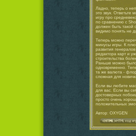
Ладно, теперь о не
это звук. Ответьте 
игру про средневеко
по сравнению с Shog
должен быть такой с
видимо понять не д
Теперь можно переч
минусы игры. К плю
развития генералов
редактора карт и у
строительства боле
Раньше можно было
одновременно. Тепе
та же валюта - фло
сложная для новичка
Если вы любите мас
для вас. Если вы с
достоверных побоищ,
просто очень хорош
положительных эмо
Автор: OXYGEN