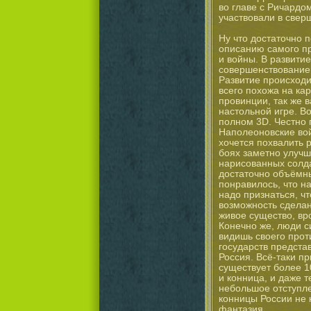
во главе с Ричардо
участвовали в свер
Ну что достаточно п
описанию самого про
и войны. В развитие
совершенствование 
Развитие происходи
всего похожа на кар
провинции, так же 
настольной игре. Во
полном 3D. Честно г
Наполеоновские вой
хочется похвалить 
боях заметно улучш
нарисованных солда
достаточно объёмн
понравилось, что н
надо признаться, чт
возможность сделана
живое существо, вро
Конечно же, люди си
видишь своего прот
государств предста
Россия. Всё-таки пр
существует более 1
и конница, и даже т
небольшое отступле
конницы России не к
фантазия.