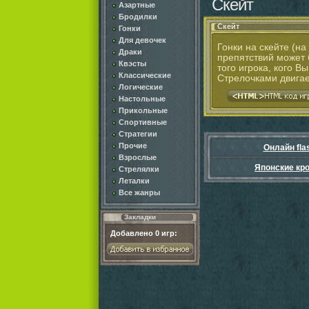
Скейт
Азартные
Бродилки
Скейт
Гонки
Для девочек
Гонки на скейте (на
Драки
препятствий может б
Квэсты
того игрока, кого В
Классические
Стрелочками двигае
Логические
Настольные
Прикольные
Спортивные
Стратегии
Прочие
Онлайн fla
Взрослые
Японские кр
Стрелялки
Леталки
Все жанры
Закладки
Добавлено
0
игр: