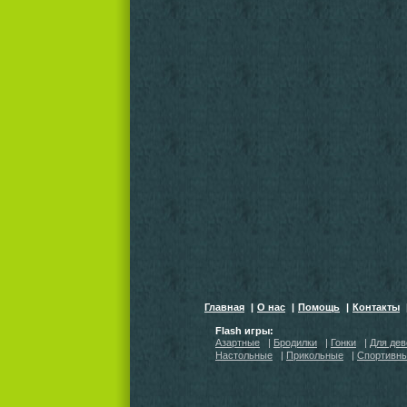
Главная
|
О нас
|
Помощь
|
Контакты
Flash игры:
Азартные
|
Бродилки
|
Гонки
|
Для дев
Настольные
|
Прикольные
|
Спортивн