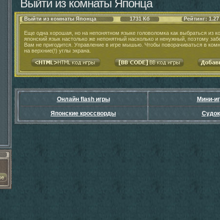
Выйти из комнаты Японца
Выйти из комнаты Японца
1731 Кб
Рейтинг: 1.27
Еще одна хорошая, но на непонятном языке головоломка как выбраться из к
японский язык настолько же непонятный насколько и ненужный, поэтому забе
Вам не пригодится. Управление в игре мышью. Чтобы поворачиваться в комн
на верхние(!) углы экрана.
Онлайн flash игры
Мини-и
Японские кроссворды
Судок