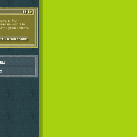
омнаты. Но
йте на него. Он
ате нужно кликать
гры
у