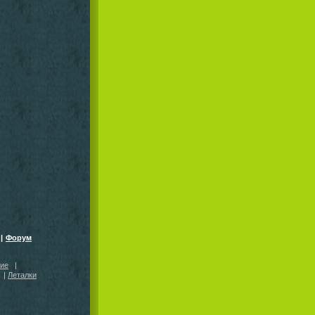
|
Форум
кие
|
|
Леталки