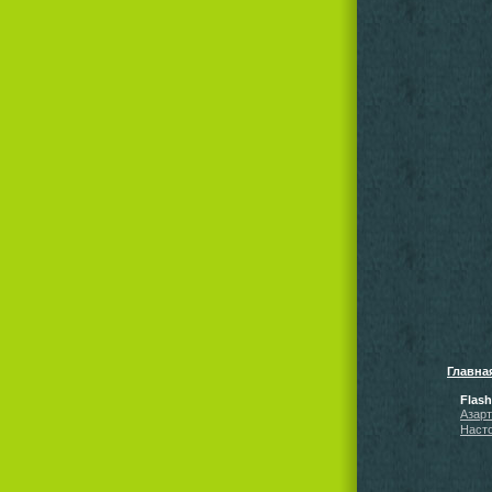
Главна
Flas
Азар
Наст