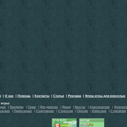
я
|
О нас
|
Помощь
|
Контакты
|
Статьи
|
Реклама
|
Флеш игры для взрослых
h игры:
тные
|
Бродилки
|
Гонки
|
Для девочек
|
Драки
|
Квэсты
|
Классические
|
Логичес
ольные
|
Прикольные
|
Спортивные
|
Стратегии
|
Прочие
|
Взрослые
|
Стрелялки