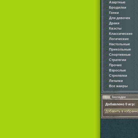
Азартные
Бродилки
Гонки
Для девочек
Драки
Квэсты
Классические
Логические
Настольные
Прикольные
Спортивные
Стратегии
Прочие
Взрослые
Стрелялки
Леталки
Все жанры
Закладки
Добавлено
0
игр: