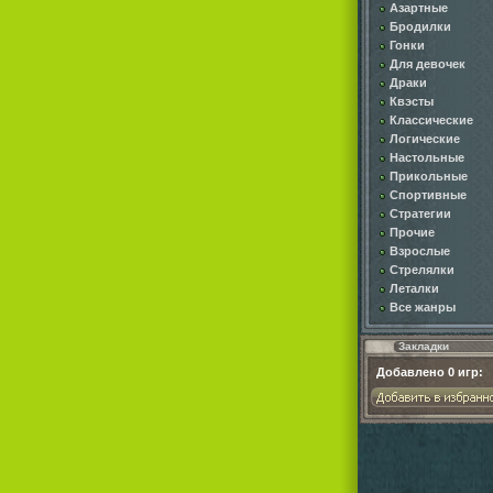
Азартные
Бродилки
Гонки
Для девочек
Драки
Квэсты
Классические
Логические
Настольные
Прикольные
Спортивные
Стратегии
Прочие
Взрослые
Стрелялки
Леталки
Все жанры
Закладки
Добавлено
0
игр: