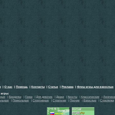
я
|
О нас
|
Помощь
|
Контакты
|
Статьи
|
Реклама
|
Флеш игры для взрослых
h игры:
тные
|
Бродилки
|
Гонки
|
Для девочек
|
Драки
|
Квэсты
|
Классические
|
Логичес
ольные
|
Прикольные
|
Спортивные
|
Стратегии
|
Прочие
|
Взрослые
|
Стрелялки