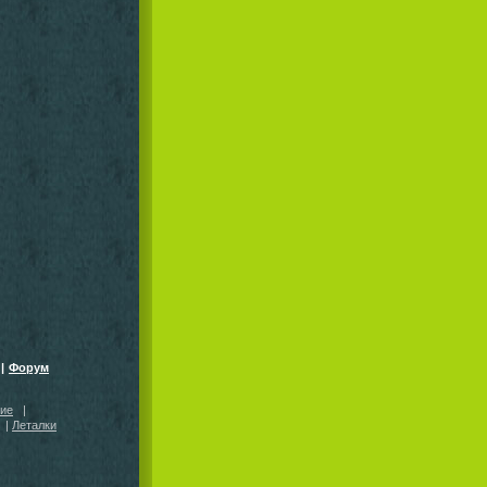
|
Форум
кие
|
|
Леталки