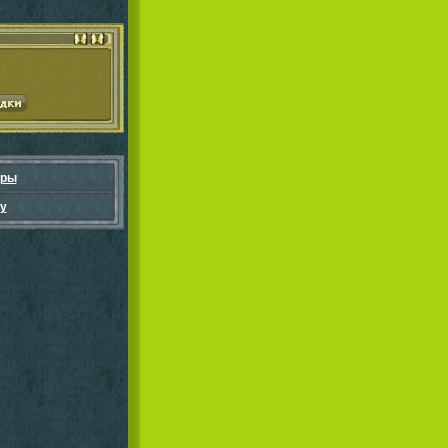
гры
у