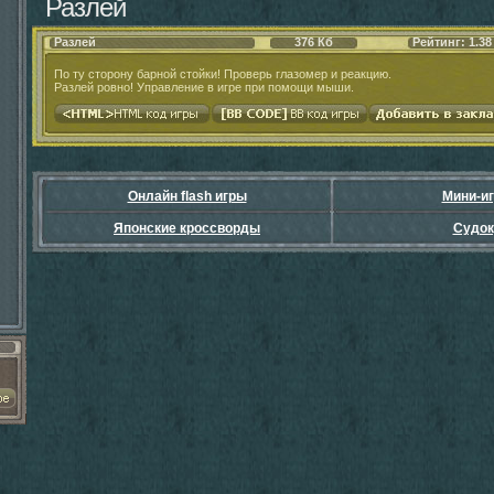
Разлей
Разлей
376 Кб
Рейтинг: 1.38
По ту сторону барной стойки! Проверь глазомер и реакцию.
Разлей ровно! Управление в игре при помощи мыши.
Онлайн flash игры
Мини-и
Японские кроссворды
Судок