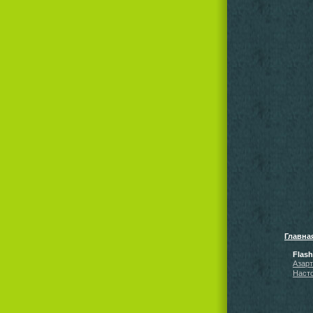
Главна
Flas
Азар
Наст