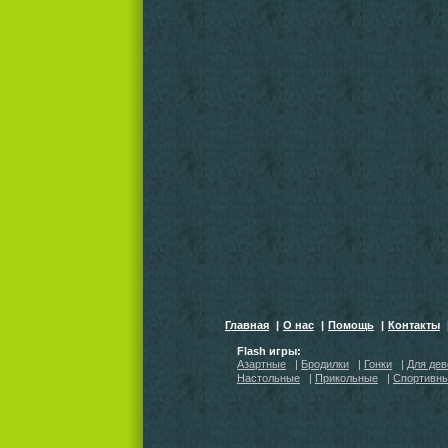
Главная
|
О нас
|
Помощь
|
Контакты
Flash игры:
Азартные
|
Бродилки
|
Гонки
|
Для дев
Настольные
|
Прикольные
|
Спортивн