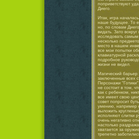
поприветствуют уда
Диего.
Итак, игра началась
наше будущее. То е
но, по словам Диего
видать. Зато вокруг
исследовать самым
несколько предмето
место в нашем инвен
все мои попытки об
клавиатурной раскл
подробное руководс
жизни не видел.
Магический барьер 
заключенные всех с
Персонажи "Готики"
не состоит в том, ч
как с ребенком, ни
все имеет свою цен
совет попросит бут
умению, например с
выложить кругленьку
исполняют слитки р
очень негативно от
настолько раздражае
хватается за оружие
трепетно заботилис