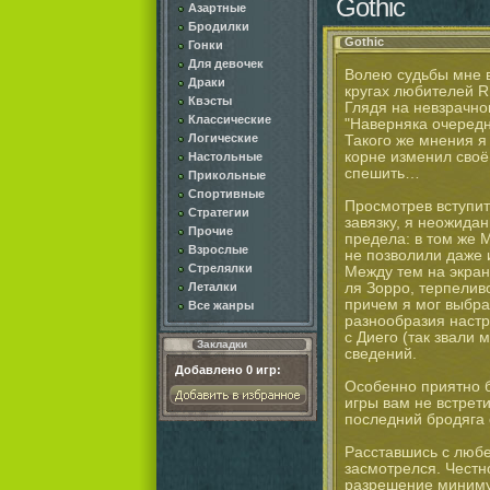
Gothic
Азартные
Бродилки
Gothic
Гонки
Для девочек
Волею судьбы мне в
Драки
кругах любителей RP
Квэсты
Глядя на невзрачно
Классические
"Наверняка очередн
Логические
Такого же мнения я
корне изменил своё
Настольные
спешить…
Прикольные
Спортивные
Просмотрев вступит
Стратегии
завязку, я неожида
Прочие
предела: в том же 
Взрослые
не позволили даже 
Стрелялки
Между тем на экран
ля Зорро, терпеливо
Леталки
причем я мог выбрат
Все жанры
разнообразия настр
с Диего (так звали 
Закладки
сведений.
Добавлено
0
игр:
Особенно приятно б
игры вам не встрет
последний бродяга
Расставшись с любе
засмотрелся. Честно
разрешение минимум