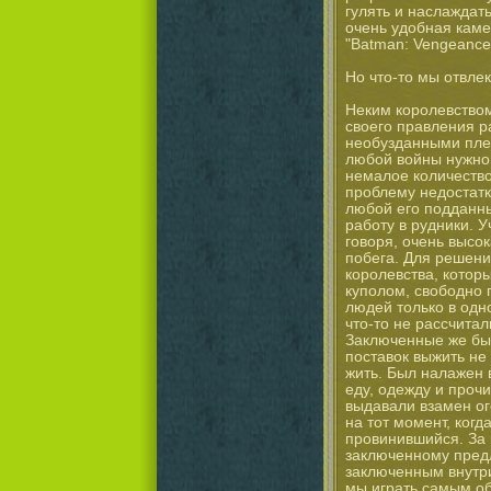
гулять и наслаждат
очень удобная каме
"Batman: Vengeance
Но что-то мы отвле
Неким королевством
своего правления р
необузданными плем
любой войны нужно 
немалое количество
проблему недостатк
любой его подданн
работу в рудники. У
говоря, очень высок
побега. Для решени
королевства, котор
куполом, свободно 
людей только в одн
что-то не рассчита
Заключенные же быс
поставок выжить не
жить. Был налажен 
еду, одежду и проч
выдавали взамен ог
на тот момент, ког
провинившийся. За 
заключенному предл
заключенным внутри
мы играть самым об