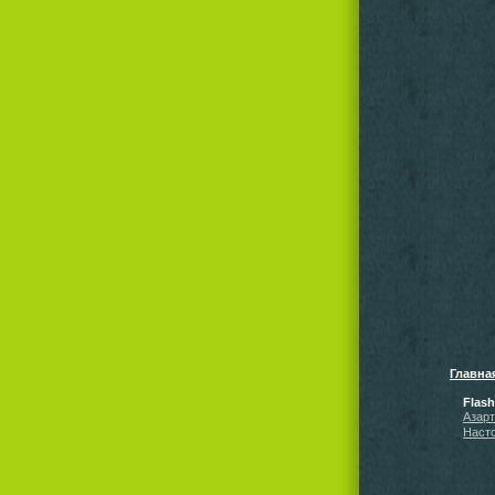
Главна
Flas
Азар
Наст