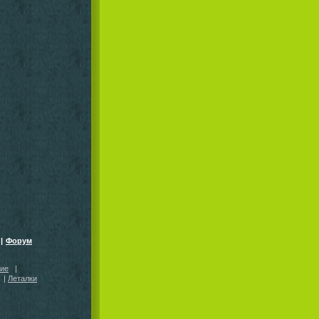
|
Форум
кие
|
|
Леталки