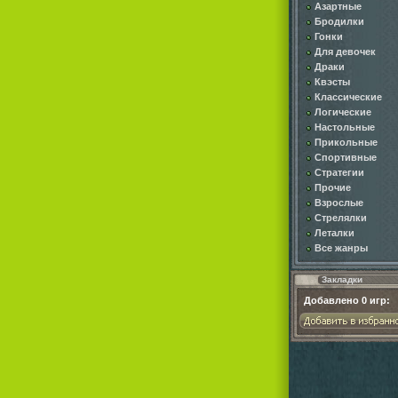
Азартные
Бродилки
Гонки
Для девочек
Драки
Квэсты
Классические
Логические
Настольные
Прикольные
Спортивные
Стратегии
Прочие
Взрослые
Стрелялки
Леталки
Все жанры
Закладки
Добавлено
0
игр: