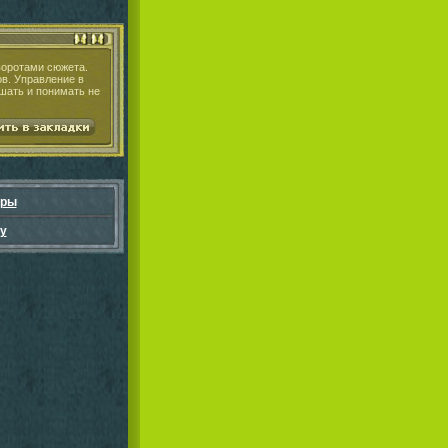
воротами сюжета.
ов. Управление в
шать и понимать не
гры
у