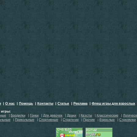
я
|
О нас
|
Помощь
|
Контакты
|
Статьи
|
Реклама
|
Флеш игры для взрослых
h игры:
тные
|
Бродилки
|
Гонки
|
Для девочек
|
Драки
|
Квэсты
|
Классические
|
Логичес
ольные
|
Прикольные
|
Спортивные
|
Стратегии
|
Прочие
|
Взрослые
|
Стрелялки