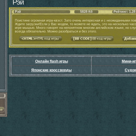
Рэй
Рэй
5828 Кб
Рейтинг: 1.28
Поистине огромная игра-квэст. Зато очень интересная и с неожиданными по
Ждите загрузки!Если у Вас модем, то можете не ждать, это на несколько час
игре мышью. Много говорят на непонятном многим английском языке, но слу
всегда обязательно. Можно разобраться и без этого.
Онлайн flash игры
Мини-и
Японские кроссворды
Судок