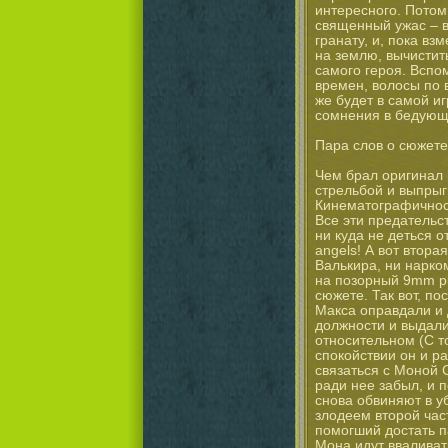
интересного. Потом 
священный ужас – в 
гранату, и, пока вз
на землю, вычистит
самого героя. Вспо
времен, волосы по 
же будет в самой иг
сомнения в бедующ
Пара слов о сюжете
Чем брал оригинал 
стрельбой и выпрыг
Кинематографичност
Все эти предательст
ни куда не деться о
angels! А вот втора
Валькира, ни нарко
на позорный 9mm pis
сюжете. Так вот, п
Макса оправдали и 
должности и выдали
относительном (С т
спокойствии он и р
связаться с Моной 
ради нее забыл, и 
снова обвиняют в у
злодеем второй час
помогший достать п
Мона идут вваливат