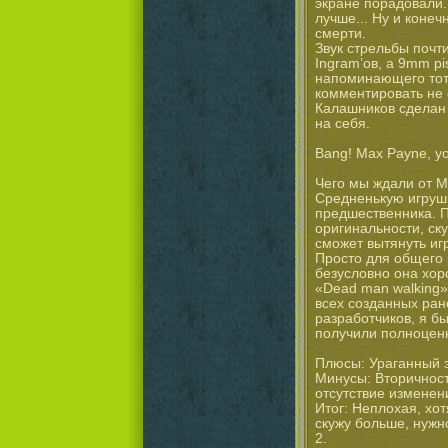
экране порадовали.
лучше... Ну и коне
смерти.
Звук стрельбы почт
Ingram’ов, а 9mm pi
напоминающего тот 
комментировать не о
Калашников сделан 
на себя.
Bang! Max Payne, yo
Чего мы ждали от M
Средненькую игрушк
предшественника. П
оригинальности, ск
сможет вытянуть игр
Просто для общего р
безусловно она хор
«Dead man walking»,
всех созданных ран
разработчиков, я бы
получили полноценн
Плюсы: Ураганный э
Минусы: Вторичност
отсутствие изменен
Итог: Неплохая, хо
скужу больше, нужно
2.