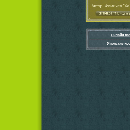
Автор: Фомичев "Х
Онлайн fla
Японские кр