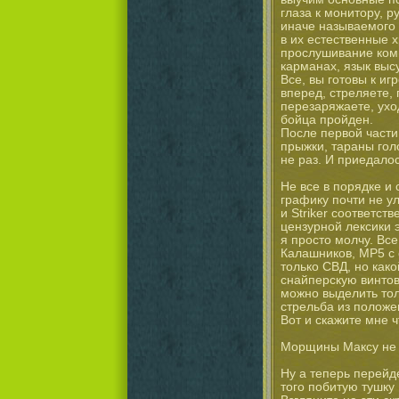
глаза к монитору, 
иначе называемого 
в их естественные 
прослушивание комик
карманах, язык выс
Все, вы готовы к и
вперед, стреляете,
перезаряжаете, уход
бойца пройден.
После первой части 
прыжки, тараны гол
не раз. И приедалос
Не все в порядке и 
графику почти не у
и Striker соответст
цензурной лексики 
я просто молчу. Вс
Калашников, МР5 с о
только СВД, но как
снайперскую винтов
можно выделить то
стрельба из положе
Вот и скажите мне ч
Морщины Максу не
Ну а теперь перейде
того побитую тушку 