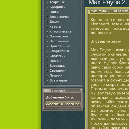
Max Payne 2: 
Азартные
Бродилки
Max Payne 2: Fall of Max
Гонки
Для девочек
Конец лета и начал
Драки
Lionheard, затем не
Квэсты
теперь вот тезка по
Классические
депрессии...
Логические
Зловещие знаки
Настольные
Прикольные
Max Payne – лучший
Спортивные
слухами о сиквеле,
Стратегии
любовницах, а уж п
Прочие
иного. Ну, про Кун
Взрослые
было само собой ра
Стрелялки
должен был быть си
информации по изме
Леталки
говорит, а сюжет де
Все жанры
уровню секретности
Потом появились пе
Закладки
мы вот такую интер
«агенты», знакомый
Добавлено
0
игр:
осунувшийся, спок
об заклад, он даже 
Вы помните Пэйна, 
будем, но вы быстре
Ах, осень, пора уны
После данных событи
первый ролик игры.