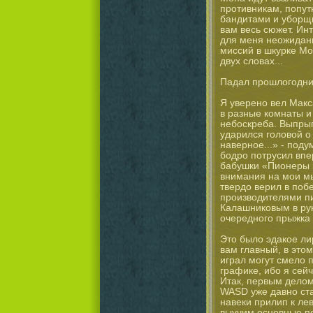
противникам, попут
бандитами и уборщи
вам весь сюжет. Инт
для меня неожиданн
миссий в шкурке Мо
двух словах...
Падал прошлогодни
Я уверено вел Макс
в разные комнаты и
небоскреба. Выпрыг
ударился головой о
наверное...» - поду
бодро потрусил впе
бабушки «Пионеры 
внимания на мои мы
твердо верил в поб
производителями пи
Калашниковым в рук
очередного прыжка 
Это было эдакое ли
вам главный, в этом
играл могут смело 
графике, ибо я сейч
Итак, первым делом
WASD уже давно ст
навеки прилип к лев
выучим основные по