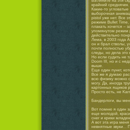
Взгляните на эти с
крайний среднячек.
Какие-то угловатые 
выборочная анимаци
pistol уже нет. Все
режиме Bullet Time
плакать хочется – з
упомянутом режим р
действительно понр
Лема, в 2003 года А
он и брал стволы, 
почти полностью уб
следы, но дела это 
Но если судить не т
Doom III, но и с не
выше.
Еще один пункт, кот
Все же я думаю расс
всю физику можно о
могу. Да, иногда тр
картонных ящиков р
Просто есть, не Kar
Бандерлоги, вы ме
Вот помню я один з
еще молодой, краси
снег и крики младен
А вот эта игра мен
невнятные звуки... 