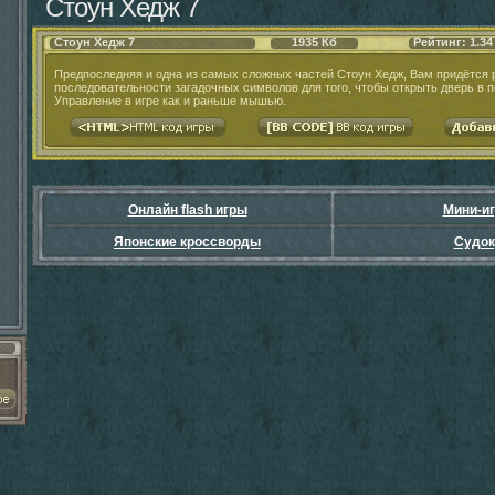
Стоун Хедж 7
Стоун Хедж 7
1935 Кб
Рейтинг: 1.34
Предпоследняя и одна из самых сложных частей Стоун Хедж, Вам придётся 
последовательности загадочных символов для того, чтобы открыть дверь в 
Управление в игре как и раньше мышью.
Онлайн flash игры
Мини-и
Японские кроссворды
Судок