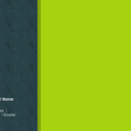
|
Форум
кие
|
|
Леталки