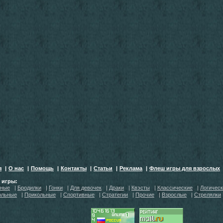
я
|
О нас
|
Помощь
|
Контакты
|
Статьи
|
Реклама
|
Флеш игры для взрослых
h игры:
тные
|
Бродилки
|
Гонки
|
Для девочек
|
Драки
|
Квэсты
|
Классические
|
Логичес
ольные
|
Прикольные
|
Спортивные
|
Стратегии
|
Прочие
|
Взрослые
|
Стрелялки