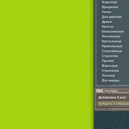
Азартные
Бродилки
Гонки
Для девочек
Драки
Квэсты
Классические
Логические
Настольные
Прикольные
Спортивные
Стратегии
Прочие
Взрослые
Стрелялки
Леталки
Все жанры
Закладки
Добавлено
0
игр: