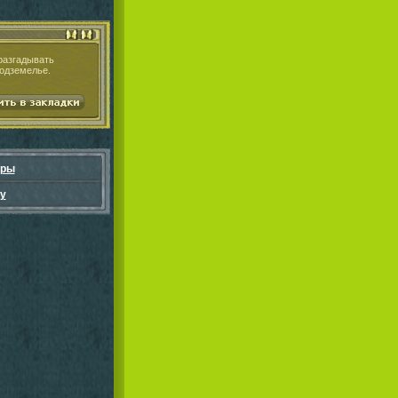
разгадывать
подземелье.
гры
у