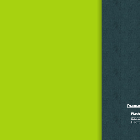
Главна
Flas
Азар
Наст