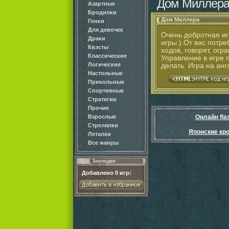
Дом Миллер
Азартные
Бродилки
Дом Миллера
Гонки
Для девочек
Очень добротная игр
Драки
игры:).От вас потр
Квэсты
ходов, говорят, огр
Классические
Управление в игре 
Логические
делать. Игра на анг
Настольные
Прикольные
Спортивные
Стратегии
Прочие
Взрослые
Онлайн fla
Стрелялки
Японские кр
Леталки
Все жанры
Закладки
Добавлено
0
игр: