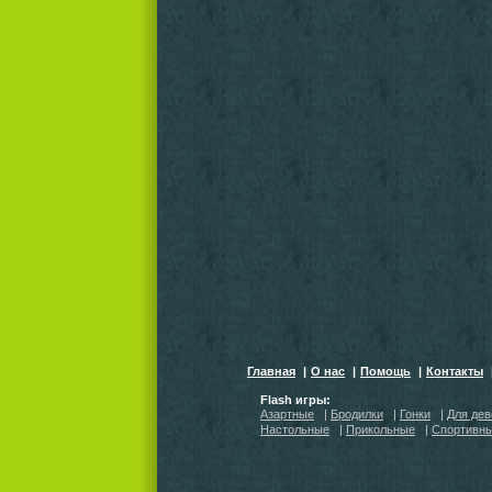
Главная
|
О нас
|
Помощь
|
Контакты
Flash игры:
Азартные
|
Бродилки
|
Гонки
|
Для дев
Настольные
|
Прикольные
|
Спортивн