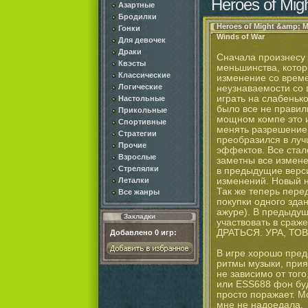
Heroes of Mig
Азартные
Бродилки
Heroes of Might &amp; M
Гонки
Winds of War
Для девочек
Драки
Сначала произнесу н
Квэсты
меньшинства, кото
Классические
изменение со време
Логические
неузнаваемости со
играть на слабеньк
Настольные
было все не правил
Прикольные
мощном компе это и
Спортивные
менять разрешение и
Стратегии
преобразился в луч
Прочие
эффектов. Все стал
Взрослые
заметны все изменен
Стрелялки
в предыдущие верси
изменений. Новый н
Леталки
Так же теперь пере
Все жанры
покупки одного здан
ажуре). В предыдущ
Закладки
участвовать в сраже
ДРАТЬСЯ. УРА, ТО
Добавлено
0
игр:
В игре хорошо пре
ритмы музыки, прия
не зависимо от того,
или ESS688 фон бу
просто поражает. М
мне не надоедала.