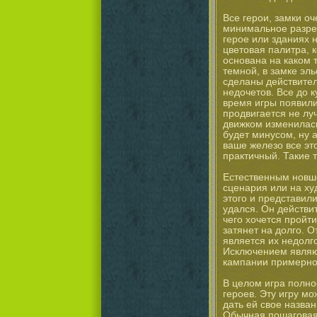
Все герои, замки о
минимальное разре
герое или зданиях н
цветовая палитра, к
основана на каком 
темной, в замке эл
сделаны действител
недочетов. Все до ку
время игры появили
продвигается не лу
движком изменилась
будет минусом, ну 
ваше железо все это
практичный. Такие 
Естественным новше
сценария или на ху
этого и представил
удался. Он действи
чего хочется пройт
затянет на долго. 
является их недолг
Исключением являют
кампании примерно
В целом игра полно
героев. Эту игру м
дать ей свое назван
Обычная пошаговая 