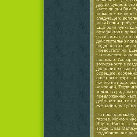
других существ это 
часто ли они Вам б
«такое» количество
следующего дополне
игры Герои требует
Ещё один пункт, ко
артефактов и прочи
оглашается, хотя я 
действительно попа
надобности в них не
предостаточно. Ещё
эстетическое допол
повлекло. Усоверше
возможности в созд
дополнительные муз
обращаю, особенно
ещё новые карты, но
ничего не надо. Бы
кампаний. Тогда иг
только за редким с
предложенных карт,
действительно интер
компании, то тут ни
На последок скажу,
героев. Монго у на
Эрутан Ривол – лес
вроде. Спаз Матику
подобрали нам разр