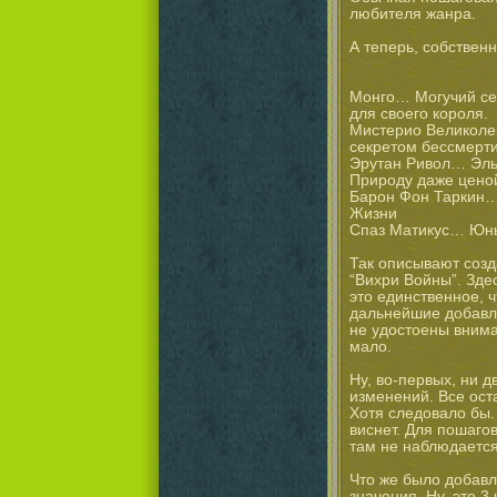
любителя жанра.
А теперь, собствен
Монго… Могучий се
для своего короля.
Мистерио Великоле
секретом бессмерт
Эрутан Ривол… Эль
Природу даже ценой
Барон Фон Таркин…
Жизни
Спаз Матикус… Юны
Так описывают созд
“Вихри Войны”. Зде
это единственное, 
дальнейшие добавл
не удостоены внима
мало.
Ну, во-первых, ни д
изменений. Все ост
Хотя следовало бы.
виснет. Для пошаго
там не наблюдается
Что же было добавл
значения. Ну, это 3