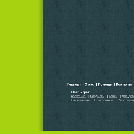
Главная
|
О нас
|
Помощь
|
Контакты
Flash игры:
Азартные
|
Бродилки
|
Гонки
|
Для дев
Настольные
|
Прикольные
|
Спортивн