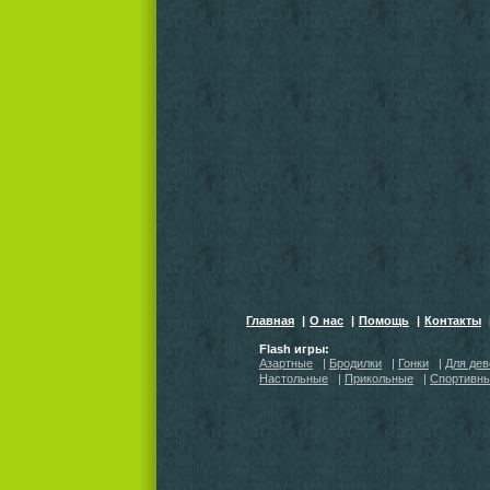
Главная
|
О нас
|
Помощь
|
Контакты
Flash игры:
Азартные
|
Бродилки
|
Гонки
|
Для дев
Настольные
|
Прикольные
|
Спортивн