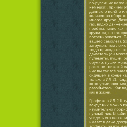
по-русски их назва
немецки), причём э
данные о полёте ил
количество оборотов
многое другое. Даж
газ, видно движени
приёмы, такие как п
кружится, но так ср
потренироваться. П
вашего самолёта (к
загружен, тем легче
тогда приходится в
двигатель (он може
пулеметы, пушки, р
оружие, пушки мене
ракет нет никакой 
них вы так всё зна
сидящем в конце ка
только в ИЛ-2). Ко
катапультироваться,
разобьётесь. Как в
как в жизни.
Графика в ИЛ-2 Шту
вокруг них можно к
изумительно прорис
пулемётчик. В каби
увидеть его назван
имеется даже дождь
эффекты разрушения