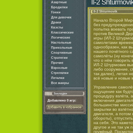
Il-2 Shturmovi
Азартные
Бродилки
Il-2 Shturmovik
Гонки
Для девочек
Начало Второй Мир
Драки
без предупреждения
Квэсты
попытка воевать про
Классические
против Великой Держ
Логические
игры (ИЛ-2 Штурмов
самолетами времен 
Настольные
однообразен, как в
Прикольные
нашего почётного с
Спортивные
самолёты (ну конеч
Стратегии
что о нём говорить 
Прочие
ИЛ-2 Штурмовик вып
Взрослые
либо сооружение, с
Стрелялки
так далее), летая 
всё новые и новые 
Леталки
Все жанры
Управление самолёт
ощущение как будто
Закладки
процедуру взлёта, а
включения двигател
Добавлено
0
игр:
большинстве миссий
закрылки во взлётн
двигателя, а потом 
обороты), отпустит
на себя. Это кажетс
другое и не так уж 
гружёный. Посмотри