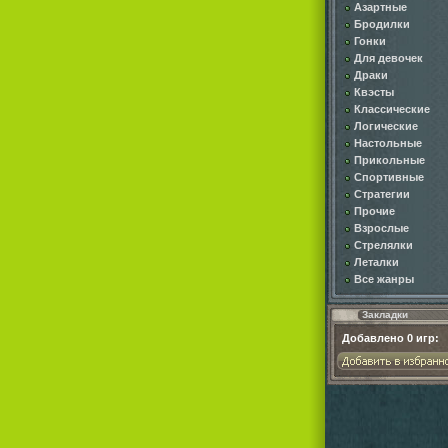
Азартные
Бродилки
Гонки
Для девочек
Драки
Квэсты
Классические
Логические
Настольные
Прикольные
Спортивные
Стратегии
Прочие
Взрослые
Стрелялки
Леталки
Все жанры
Закладки
Добавлено
0
игр: