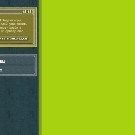
! Задачи игры:
людей, уничтожить
ное - разбить
 не правда ли?
гры
у