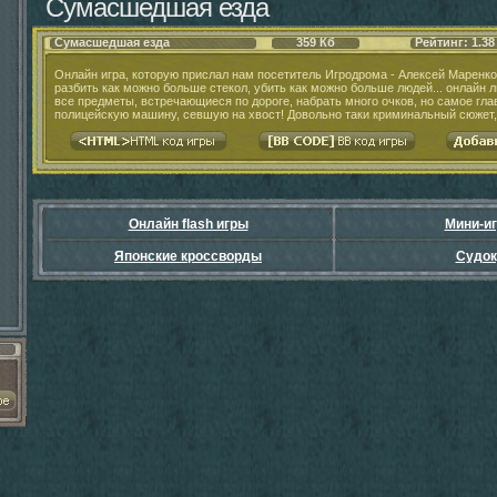
Сумасшедшая езда
Сумасшедшая езда
359 Кб
Рейтинг: 1.38
Онлайн игра, которую прислал нам посетитель Игродрома - Алексей Маренко
разбить как можно больше стекол, убить как можно больше людей... онлайн 
все предметы, встречающиеся по дороге, набрать много очков, но самое глав
полицейскую машину, севшую на хвост! Довольно таки криминальный сюжет,
Онлайн flash игры
Мини-и
Японские кроссворды
Судок