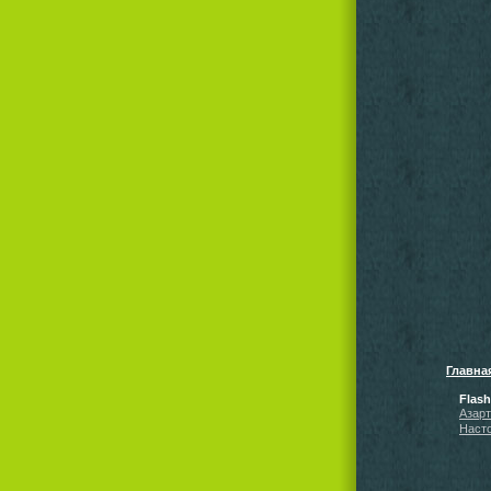
Главна
Flas
Азар
Наст