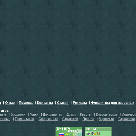
я
|
О нас
|
Помощь
|
Контакты
|
Статьи
|
Реклама
|
Флеш игры для взрослых
h игры:
тные
|
Бродилки
|
Гонки
|
Для девочек
|
Драки
|
Квэсты
|
Классические
|
Логичес
ольные
|
Прикольные
|
Спортивные
|
Стратегии
|
Прочие
|
Взрослые
|
Стрелялки