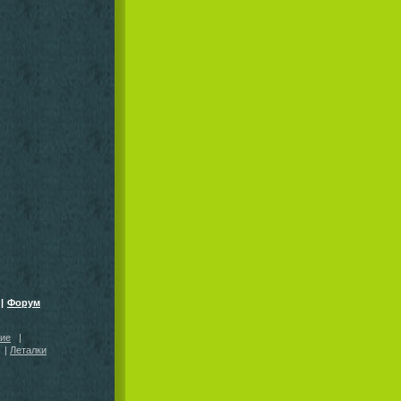
|
Форум
кие
|
|
Леталки