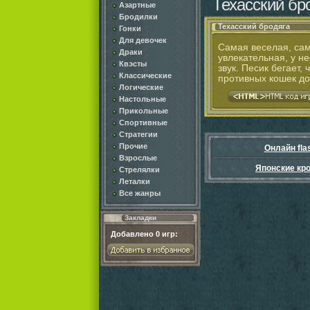
Техасский бр
Азартные
Бродилки
Техасский бродяга
Гонки
Для девочек
Самая веселая, сам
Драки
увлекательная, у н
Квэсты
звук. Песик бегает,
Классические
противных кошек до 
Логические
Настольные
Прикольные
Спортивные
Стратегии
Прочие
Онлайн fla
Взрослые
Японские кр
Стрелялки
Леталки
Все жанры
Закладки
Добавлено
0
игр: