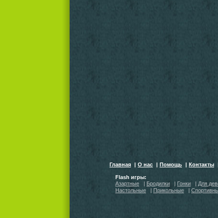
Главная
|
О нас
|
Помощь
|
Контакты
Flash игры:
Азартные
|
Бродилки
|
Гонки
|
Для дев
Настольные
|
Прикольные
|
Спортивн