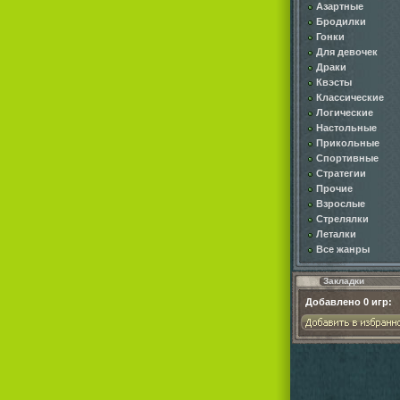
Азартные
Бродилки
Гонки
Для девочек
Драки
Квэсты
Классические
Логические
Настольные
Прикольные
Спортивные
Стратегии
Прочие
Взрослые
Стрелялки
Леталки
Все жанры
Закладки
Добавлено
0
игр: