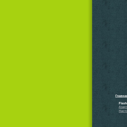
Главна
Flas
Азар
Наст