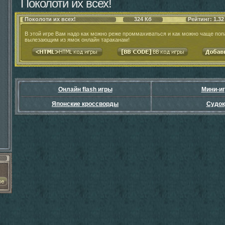
Поколоти их всех!
Поколоти их всех!
324 Кб
Рейтинг: 1.32
В этой игре Вам надо как можно реже проммахиваться и как можно чаще поп
вылезающим из ямок онлайн тараканам!
Онлайн flash игры
Мини-и
Японские кроссворды
Судок