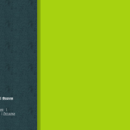
|
Форум
кие
|
|
Леталки