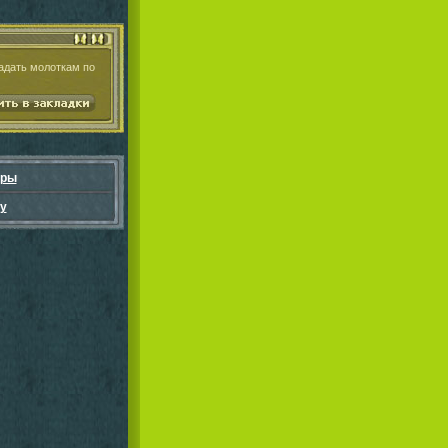
адать молоткам по
гры
у