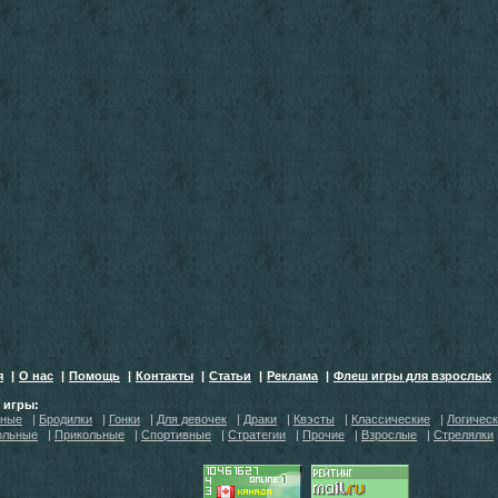
я
|
О нас
|
Помощь
|
Контакты
|
Статьи
|
Реклама
|
Флеш игры для взрослых
h игры:
тные
|
Бродилки
|
Гонки
|
Для девочек
|
Драки
|
Квэсты
|
Классические
|
Логичес
ольные
|
Прикольные
|
Спортивные
|
Стратегии
|
Прочие
|
Взрослые
|
Стрелялки