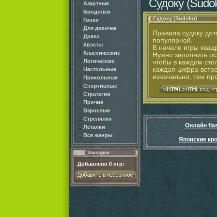
Судоку (Sudo
Азартные
Бродилки
Судоку (Sudoku)
Гонки
Для девочек
Правила судоку дота
Драки
популярной.
Квэсты
В начале игры квад
Классические
Нужно заполнить ос
Логические
чтобы в каждом сто
каждая цифра встре
Настольные
изначально, тем пр
Прикольные
Спортивные
Стратегии
Прочие
Взрослые
Стрелялки
Онлайн fla
Леталки
Все жанры
Японские кр
Закладки
Добавлено
0
игр: