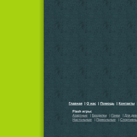
Главная
|
О нас
|
Помощь
|
Контакты
Flash игры:
Азартные
|
Бродилки
|
Гонки
|
Для дев
Настольные
|
Прикольные
|
Спортивн