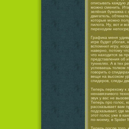
описывать каждую д
можно сменить. Итак
зелёная бумажка с
двигатель, обтекате
которые можно полу
пилота. Ну, вот и в
переходим непосред
Графика меня удиви
игре будет убогая, н
вспомнил игру, ког
наверно, потому что
что находится за пр
представления об и
туннелях. А в тех р
успеваешь толком п
говорить о спидерах
вещи на высоком ур
спидеров, следы дви
Теперь перехожу к 
ненавязчивого техно
звук у вас не вызове
Теперь про голос, 
рассказывает вам пр
подсказывает, где м
этот голос уже в ка
по-моему, в Spider 
Теперь после того, 