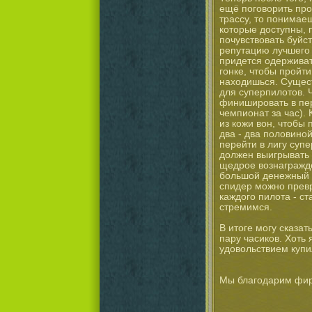
ещё поговорить про
трассу, то понимае
которые доступны, 
почувствовать буйст
репутацию лучшего 
придется одерживать
гонке, чтобы пройти
находишься. Сущест
для суперпилотов. 
финишировать в пер
чемпионат за час).
из кожи вон, чтобы 
два - два половиной
перейти в лигу суп
должен выигрывать 
щедрое вознагражде
большой денежный 
спидер можно превр
каждого пилота - ст
стремимся.
В итоге могу сказат
пару часиков. Хоть 
удовольствием купи
Мы благодарим фирм