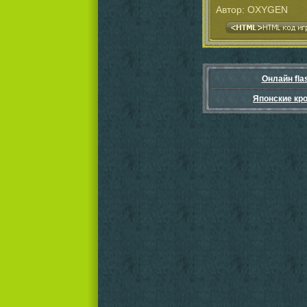
Автор: OXYGEN
Онлайн fla
Японские кр