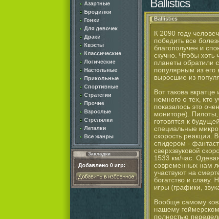
Ballistics
Азартные
Бродилки
Ballistics
Гонки
Для девочек
К 2090 году человеч
Драки
победить все болез
Квэсты
благополучен и спо
Классические
скучно. Чтобы хоть
Логические
планеты обратили с
популярным из его 
Настольные
выросшие из популя
Прикольные
Спортивные
Вот такова вкратце
Стратегии
немного о тех, кто 
Прочие
показалось это очен
Взрослые
мониторе). Пилоты, 
Стрелялки
готовятся к будуще
специальные микро
Леталки
скорость реакции. 
Все жанры
спидером - фантас
сверхзвуковой скор
Закладки
1533 км/час. Одева
современных нам ле
Добавлено
0
игр:
участвуют на смерт
богатство и славу. 
игры (графики, зву
Вообще самому кова
нашему геймерскому
полностью передела