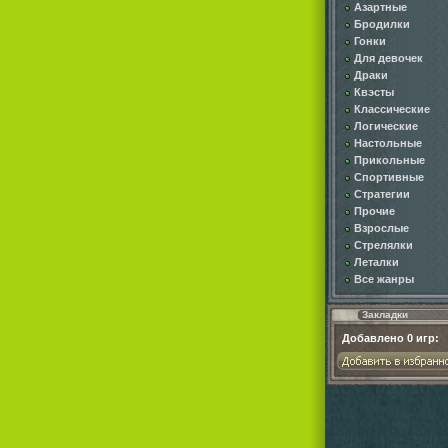
Азартные
Бродилки
Гонки
Для девочек
Драки
Квэсты
Классические
Логические
Настольные
Прикольные
Спортивные
Стратегии
Прочие
Взрослые
Стрелялки
Леталки
Все жанры
Закладки
Добавлено
0
игр: