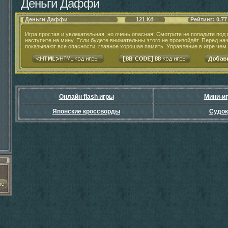
Деньги Даффи
Деньги Даффи
121 Кб
Рейтинг: 0.77
Игра простая и увлекательная, но очень опасная! Смотрите не попадите под 
наступите на мину. Если будете внимательны этого не произойдёт. Перед на
показывают все опасности, главное хорошая память. Управление в игре чем 
Онлайн flash игры
Мини-и
Японские кроссворды
Судок