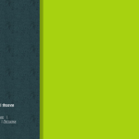
|
Форум
кие
|
|
Леталки