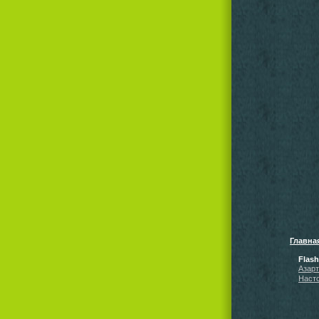
Главна
Flas
Азар
Наст