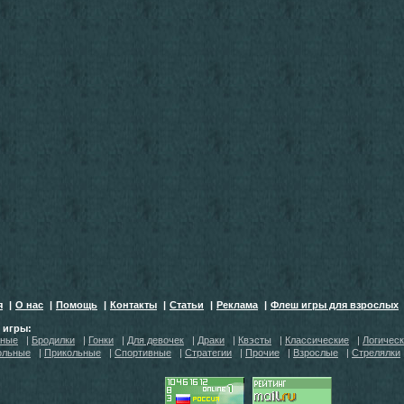
я
|
О нас
|
Помощь
|
Контакты
|
Статьи
|
Реклама
|
Флеш игры для взрослых
h игры:
тные
|
Бродилки
|
Гонки
|
Для девочек
|
Драки
|
Квэсты
|
Классические
|
Логичес
ольные
|
Прикольные
|
Спортивные
|
Стратегии
|
Прочие
|
Взрослые
|
Стрелялки