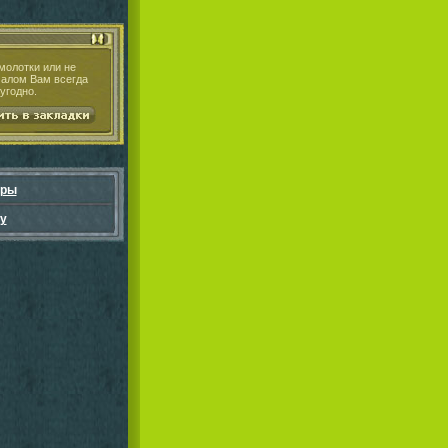
молотки или не
чалом Вам всегда
угодно.
гры
у