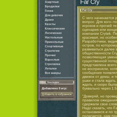
Far Cry
Азартные
Бродилки
Far Cry
Гонки
Для девочек
С чего начинается 
Драки
вопрос. Для кого–т
Квэсты
игроков и прочей те
Классические
сценария или конц
Логические
компании Crytek. П
красивая, но особе
Настольные
Разработчики, види
Прикольные
остров, по котором
Спортивные
развиваться далее 
Стратегии
общественности Cry
Прочие
позволяющая уменьш
Взрослые
существенной потер
Стрелялки
представлена всего
не восприняли, хот
Леталки
сообщения появлял
Все жанры
движок от демы, и 
ушки и стала ждать
Закладки
ждать, и скоро был
буквально через 1.
Добавлено
0
игр:
"Доверяй, но провер
правилом ожидания 
сдержали свое слово
Надо сказать, что F
остановимся и по т
полагается, нам пр