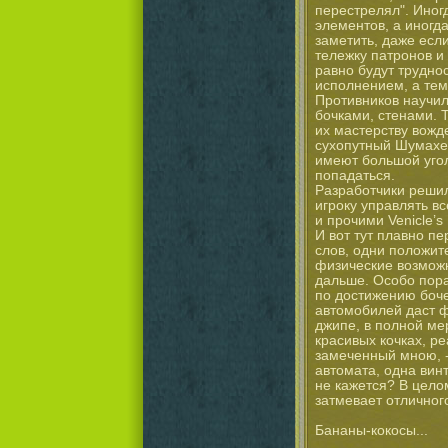
перестрелял". Иногд
элементов, а иногда
заметить, даже есл
тележку патронов и
равно будут трудно
исполнением, а тем
Противников научил
бочками, стенами. Т
их мастерству вожд
сухопутный Шумахе
имеют большой угол
попадаться.
Разработчики решил
игроку управлять 
и прочими Venicle’s
И вот тут плавно пе
слов, одни положит
физические возможн
дальше. Особо пора
по достижению боче
автомобилей даст ф
джипе, в полной ме
красивых кочках, р
замеченный мною, -
автомата, одна винт
не кажется? В цело
затмевает отличног
Бананы-кокосы...