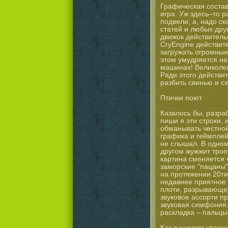
Графическая состав
игра. Уж здесь–то 
подвели, а, надо ск
статей и любых дру
движок действитель
CryEngine действит
загружать огромные
этом умудряется не
машинах! Великоле
Ради этого действи
разбить свинью и сх
Птички поют
Казалось бы, разра
пиши я эти строки, 
обманывать честной
графика и геймплей
не слышал. В одном
другом жужжит троп
картина сменяется 
заморские "пацаны"
на протяжении 20ти
недавнее приятное
плоти, разрывающег
звуковое ассорти пр
звуковая симфония.
раскладка – пальцы
Как в каждом уважа