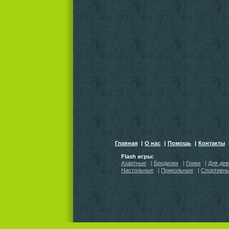
Главная
|
О нас
|
Помощь
|
Контакты
Flash игры:
Азартные
|
Бродилки
|
Гонки
|
Для дев
Настольные
|
Прикольные
|
Спортивн