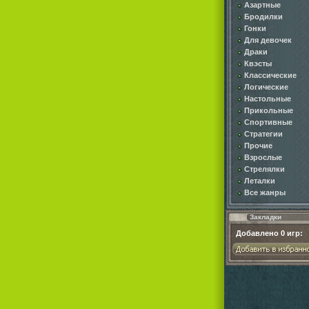
Азартные
Бродилки
Гонки
Для девочек
Драки
Квэсты
Классические
Логические
Настольные
Прикольные
Спортивные
Стратегии
Прочие
Взрослые
Стрелялки
Леталки
Все жанры
Закладки
Добавлено
0
игр: