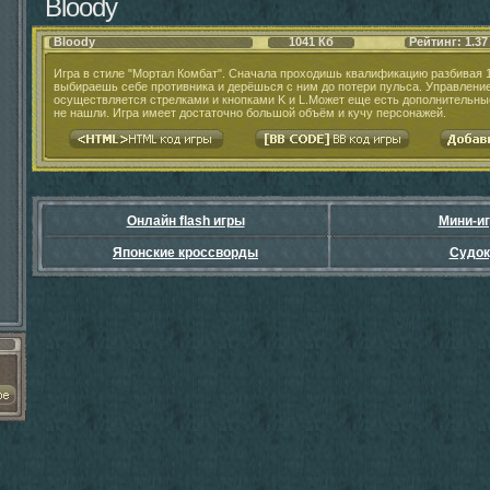
Bloody
Bloody
1041 Кб
Рейтинг: 1.37
Игра в стиле "Мортал Комбат". Сначала проходишь квалификацию разбивая 1
выбираешь себе противника и дерёшься с ним до потери пульса. Управление
осуществляется стрелками и кнопками K и L.Может еще есть дополнительные
не нашли. Игра имеет достаточно большой объём и кучу персонажей.
Онлайн flash игры
Мини-и
Японские кроссворды
Судок