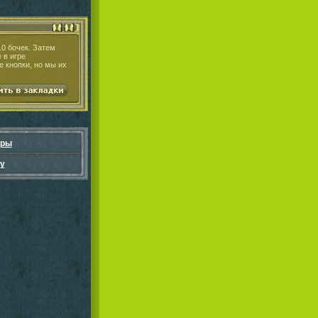
0 бочек. Затем
 в игре
 кнопки, но мы их
гры
у