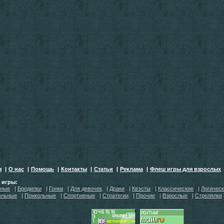
я
|
О нас
|
Помощь
|
Контакты
|
Статьи
|
Реклама
|
Флеш игры для взрослых
h игры:
тные
|
Бродилки
|
Гонки
|
Для девочек
|
Драки
|
Квэсты
|
Классические
|
Логичес
ольные
|
Прикольные
|
Спортивные
|
Стратегии
|
Прочие
|
Взрослые
|
Стрелялки