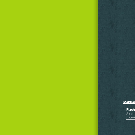
Главна
Flas
Азар
Наст