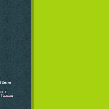
|
Форум
кие
|
|
Леталки