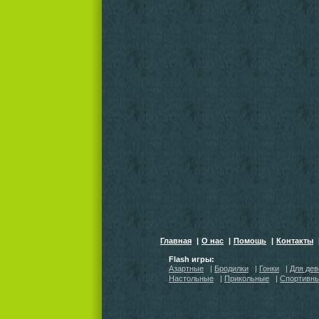
Главная
|
О нас
|
Помощь
|
Контакты
Flash игры:
Азартные
|
Бродилки
|
Гонки
|
Для дев
Настольные
|
Прикольные
|
Спортивн