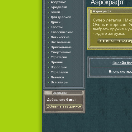
Аэрокрафт
Азартные
Бродилки
Аэрокрафт
Гонки
Для девочек
Супер леталка!! Мн
Драки
Очень интересно. У
Квэсты
выбрать оружие нуж
Классические
- ждите загрузки.
Логические
Настольные
Прикольные
Спортивные
Стратегии
Прочие
Онлайн fla
Взрослые
Японские кр
Стрелялки
Леталки
Все жанры
Закладки
Добавлено
0
игр: