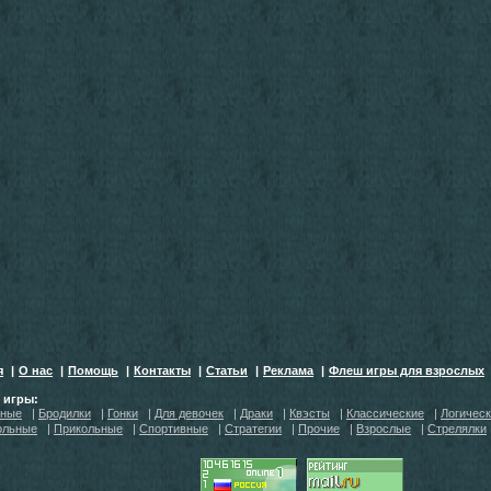
я
|
О нас
|
Помощь
|
Контакты
|
Статьи
|
Реклама
|
Флеш игры для взрослых
h игры:
тные
|
Бродилки
|
Гонки
|
Для девочек
|
Драки
|
Квэсты
|
Классические
|
Логичес
ольные
|
Прикольные
|
Спортивные
|
Стратегии
|
Прочие
|
Взрослые
|
Стрелялки