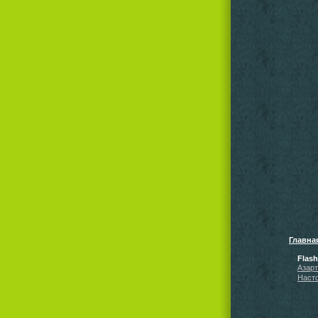
Главна
Flas
Азар
Наст