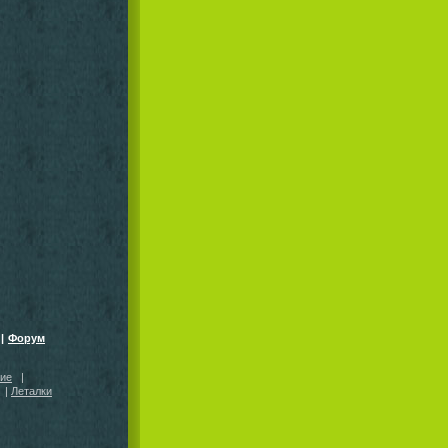
|
Форум
кие
|
|
Леталки