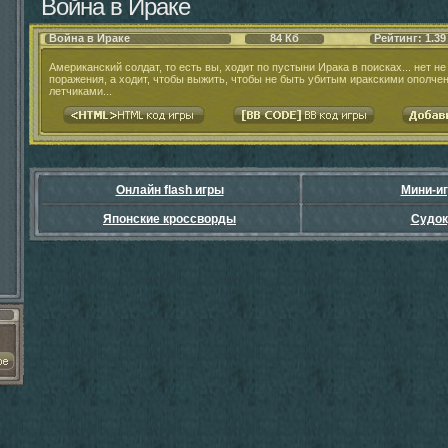
Война в Ираке
Война в Ираке
84 Кб
Рейтинг: 1.39
Американский солдат, то есть вы, ходит по пустыни Ирака в поисках... нет н
поражения, а ходит, чтобы выжить, чтобы не быть убитым иракскими ополче
летчиками...
Онлайн flash игры
Мини-и
Японские кроссворды
Судок