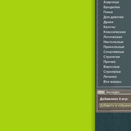
Азартные
Бродилки
Гонки
Для девочек
Драки
Квэсты
Классические
Логические
Настольные
Прикольные
Спортивные
Стратегии
Прочие
Взрослые
Стрелялки
Леталки
Все жанры
Закладки
Добавлено
0
игр: