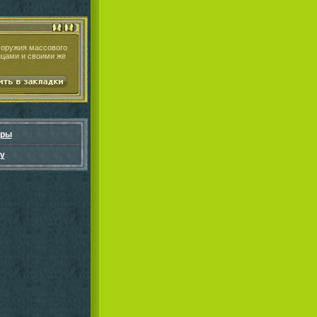
е оружия массового
нцами и своими же
гры
у