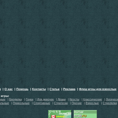
я
|
О нас
|
Помощь
|
Контакты
|
Статьи
|
Реклама
|
Флеш игры для взрослых
h игры:
тные
|
Бродилки
|
Гонки
|
Для девочек
|
Драки
|
Квэсты
|
Классические
|
Логичес
ольные
|
Прикольные
|
Спортивные
|
Стратегии
|
Прочие
|
Взрослые
|
Стрелялки