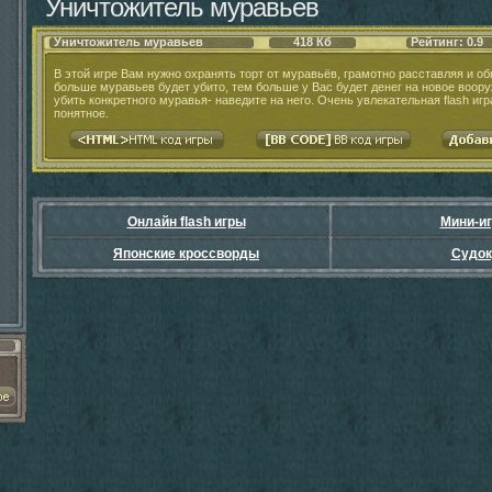
Уничтожитель муравьев
Уничтожитель муравьев
418 Кб
Рейтинг: 0.9
В этой игре Вам нужно охранять торт от муравьёв, грамотно расставляя и о
больше муравьев будет убито, тем больше у Вас будет денег на новое воору
убить конкретного муравья- наведите на него. Очень увлекательная flash иг
понятное.
Онлайн flash игры
Мини-и
Японские кроссворды
Судок