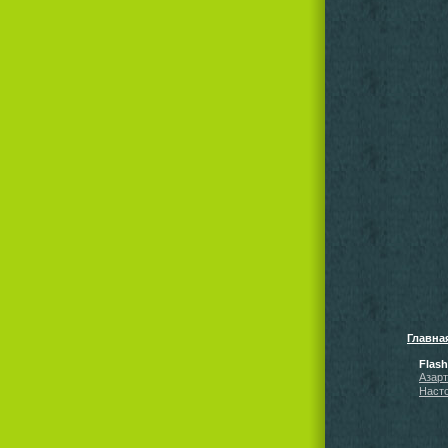
Главна
Flas
Азар
Наст