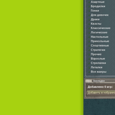
Азартные
Бродилки
Гонки
Для девочек
Драки
Квэсты
Классические
Логические
Настольные
Прикольные
Спортивные
Стратегии
Прочие
Взрослые
Стрелялки
Леталки
Все жанры
Закладки
Добавлено
0
игр: