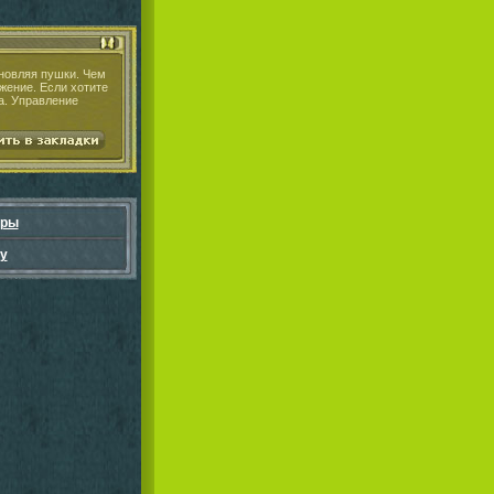
бновляя пушки. Чем
жение. Если хотите
ра. Управление
гры
у