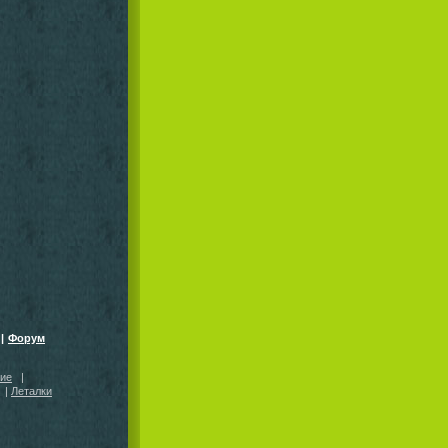
|
Форум
кие
|
|
Леталки