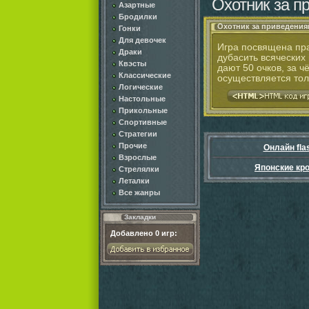
Охотник за п
Азартные
Бродилки
Охотник за приведени
Гонки
Для девочек
Игра посвящена пра
Драки
дубасить всяческих
Квэсты
дают 50 очков, за ч
Классические
осуществляется тол
Логические
Настольные
Прикольные
Спортивные
Стратегии
Прочие
Онлайн fla
Взрослые
Японские кр
Стрелялки
Леталки
Все жанры
Закладки
Добавлено
0
игр: