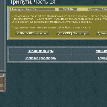
Три пути. Часть 1я.
Три пути. Часть 1я.
3593 Кб
Рейтинг: 2.24
Игра для лиц старше 18 лет! Эротический квэст для взрослых. Там всё говоря
и так всё понятно. Имейте ввиду - чуть что не так сделаете и конец игры. У
Очень красочная заставка и симпатичные мультяшные девушки.
Продолжение будет скоро на нашем сайте! Всего в игре 4 части.
Онлайн flash игры
Мини-и
Японские кроссворды
Судок