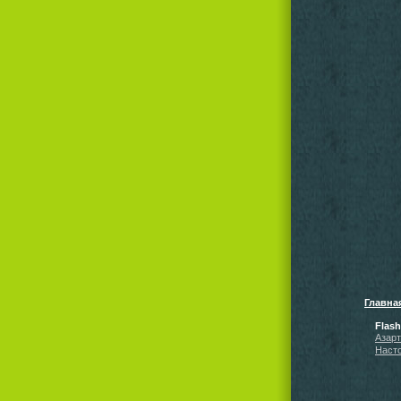
Главна
Flas
Азар
Наст