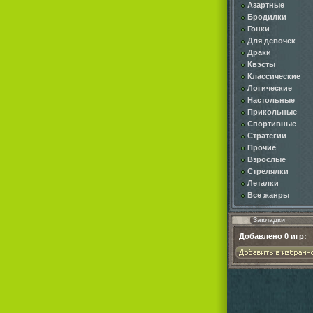
Азартные
Бродилки
Гонки
Для девочек
Драки
Квэсты
Классические
Логические
Настольные
Прикольные
Спортивные
Стратегии
Прочие
Взрослые
Стрелялки
Леталки
Все жанры
Закладки
Добавлено
0
игр: