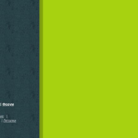
|
Форум
кие
|
|
Леталки