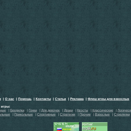
я
|
О нас
|
Помощь
|
Контакты
|
Статьи
|
Реклама
|
Флеш игры для взрослых
h игры:
тные
|
Бродилки
|
Гонки
|
Для девочек
|
Драки
|
Квэсты
|
Классические
|
Логичес
ольные
|
Прикольные
|
Спортивные
|
Стратегии
|
Прочие
|
Взрослые
|
Стрелялки