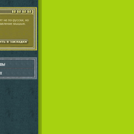
т не по-русски, но
правление мышью.
гры
у