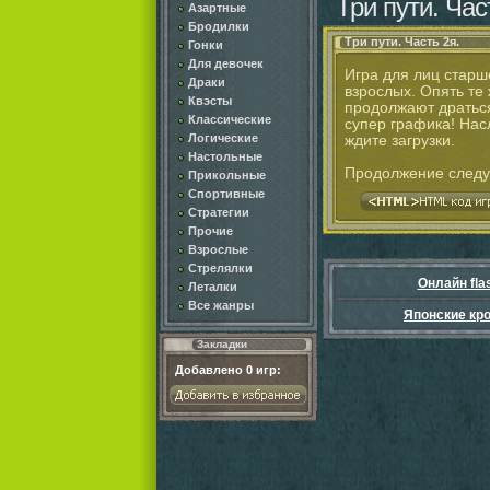
Три пути. Час
Азартные
Бродилки
Три пути. Часть 2я.
Гонки
Для девочек
Игра для лиц старш
Драки
взрослых. Опять те
Квэсты
продолжают драться
Классические
супер графика! Нас
Логические
ждите загрузки.
Настольные
Продолжение следует
Прикольные
Спортивные
Стратегии
Прочие
Взрослые
Стрелялки
Онлайн fla
Леталки
Все жанры
Японские кр
Закладки
Добавлено
0
игр: