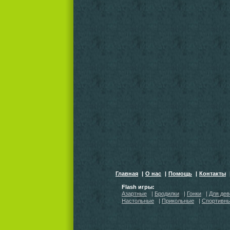
Главная
|
О нас
|
Помощь
|
Контакты
Flash игры:
Азартные
|
Бродилки
|
Гонки
|
Для дев
Настольные
|
Прикольные
|
Спортивн