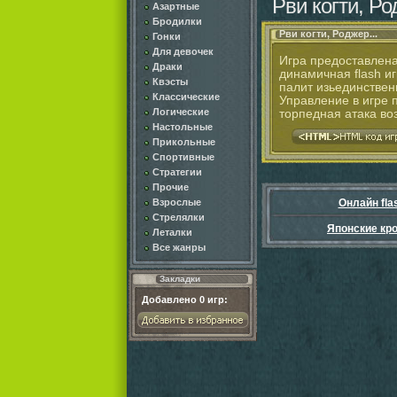
Рви когти, Ро
Азартные
Бродилки
Рви когти, Роджер...
Гонки
Для девочек
Игра предоставлена
Драки
динамичная flash и
Квэсты
палит изьединствен
Классические
Управление в игре 
Логические
торпедная атака во
Настольные
Прикольные
Спортивные
Стратегии
Прочие
Взрослые
Онлайн fla
Стрелялки
Японские кр
Леталки
Все жанры
Закладки
Добавлено
0
игр: