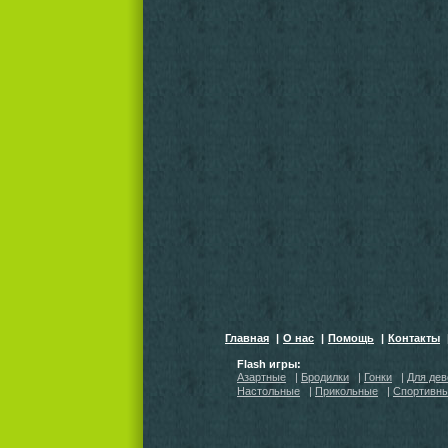
Главная
|
О нас
|
Помощь
|
Контакты
Flash игры:
Азартные
|
Бродилки
|
Гонки
|
Для дев
Настольные
|
Прикольные
|
Спортивн