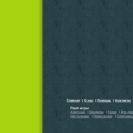
Главная
|
О нас
|
Помощь
|
Контакты
Flash игры:
Азартные
|
Бродилки
|
Гонки
|
Для дев
Настольные
|
Прикольные
|
Спортивн