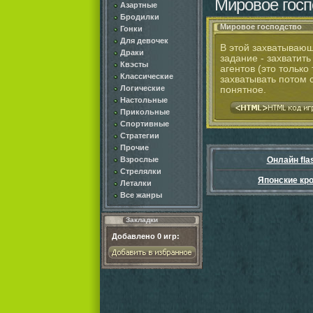
Мировое госп
Азартные
Бродилки
Мировое господство
Гонки
Для девочек
В этой захватывающ
Драки
задание - захватит
Квэсты
агентов (это только
Классические
захватывать потом 
Логические
понятное.
Настольные
Прикольные
Спортивные
Стратегии
Прочие
Взрослые
Онлайн fla
Стрелялки
Японские кр
Леталки
Все жанры
Закладки
Добавлено
0
игр: