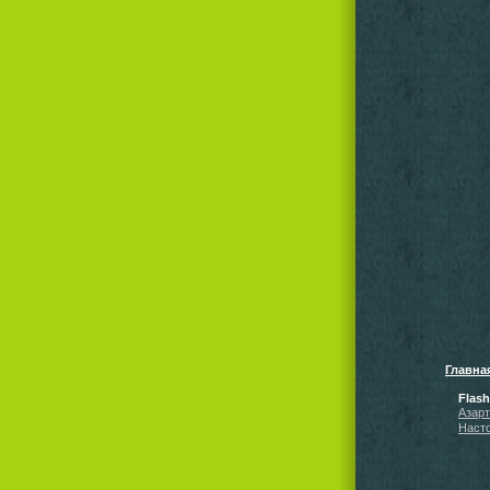
Главна
Flas
Азар
Наст