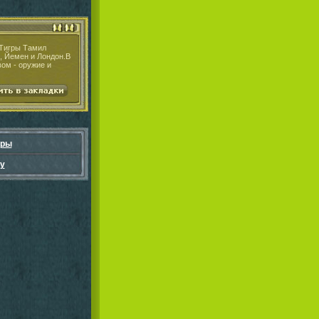
 Тигры Тамил
, Йемен и Лондон.В
вом - оружие и
гры
у