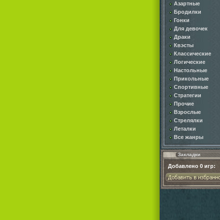
Азартные
Бродилки
Гонки
Для девочек
Драки
Квэсты
Классические
Логические
Настольные
Прикольные
Спортивные
Стратегии
Прочие
Взрослые
Стрелялки
Леталки
Все жанры
Закладки
Добавлено
0
игр: