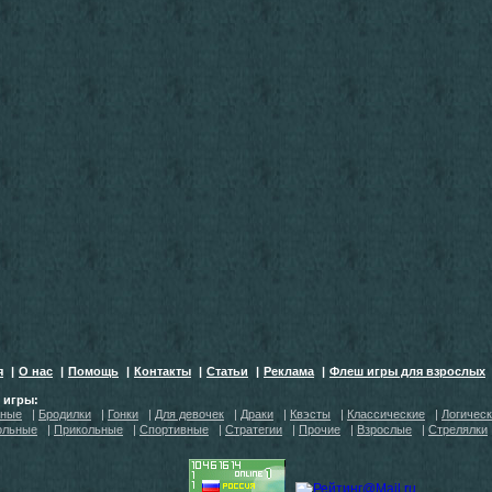
я
|
О нас
|
Помощь
|
Контакты
|
Статьи
|
Реклама
|
Флеш игры для взрослых
h игры:
тные
|
Бродилки
|
Гонки
|
Для девочек
|
Драки
|
Квэсты
|
Классические
|
Логичес
ольные
|
Прикольные
|
Спортивные
|
Стратегии
|
Прочие
|
Взрослые
|
Стрелялки