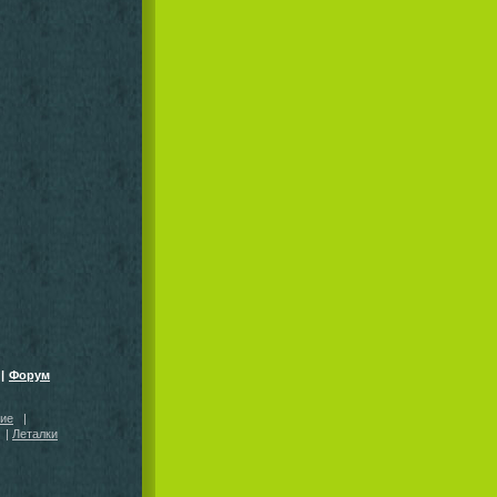
|
Форум
кие
|
|
Леталки