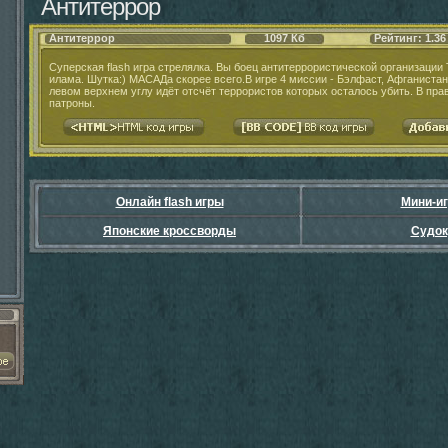
Антитеррор
Антитеррор
1097 Кб
Рейтинг: 1.36
Суперская flash игра стрелялка. Вы боец антитеррористической организации
илама. Шутка:) МАСАДа скорее всего.В игре 4 миссии - Бэлфаст, Афганистан
левом верхнем углу идёт отсчёт террористов которых осталось убить. В пра
патроны.
Онлайн flash игры
Мини-и
Японские кроссворды
Судок