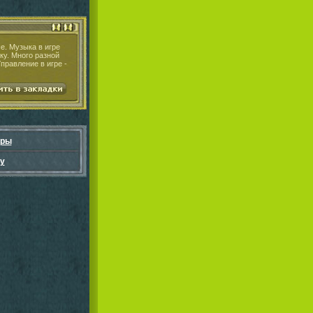
е. Музыка в игре
ку. Много разной
правление в игре -
гры
у