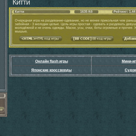
Китти
Китти
1635 Кб
Рейтинг: 1.44
Очередная игра на раздевание-одевание, но не менее прикольная чем раньш
забойная - 3 мелодии целые. Цель игры простая - одевать и раздевать девуш
молодёжной и не очень одежды. Маски, усы, очки, боты огромные и прочее. У
мышью.
Онлайн flash игры
Мини-и
Японские кроссворды
Судок