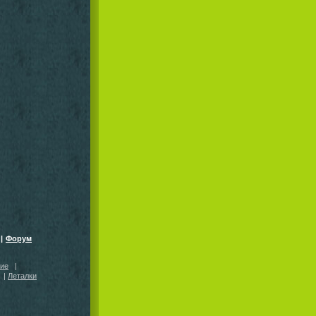
|
Форум
кие
|
|
Леталки