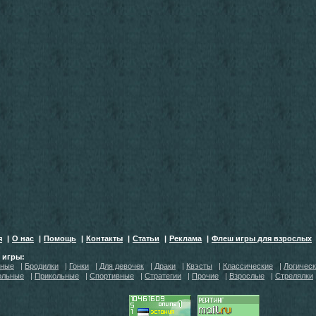
я
|
О нас
|
Помощь
|
Контакты
|
Статьи
|
Реклама
|
Флеш игры для взрослых
h игры:
тные
|
Бродилки
|
Гонки
|
Для девочек
|
Драки
|
Квэсты
|
Классические
|
Логичес
ольные
|
Прикольные
|
Спортивные
|
Стратегии
|
Прочие
|
Взрослые
|
Стрелялки