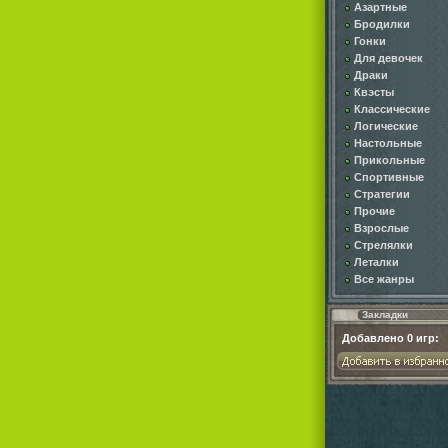
Азартные
Бродилки
Гонки
Для девочек
Драки
Квэсты
Классические
Логические
Настольные
Прикольные
Спортивные
Стратегии
Прочие
Взрослые
Стрелялки
Леталки
Все жанры
Закладки
Добавлено
0
игр: