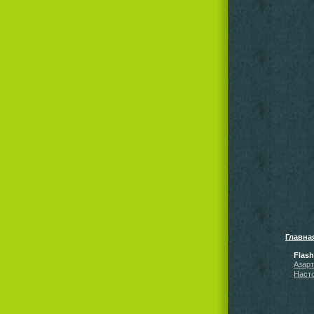
Главна
Flas
Азар
Наст