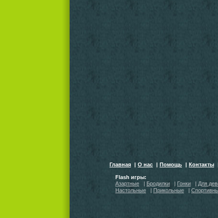
Главная
|
О нас
|
Помощь
|
Контакты
Flash игры:
Азартные
|
Бродилки
|
Гонки
|
Для дев
Настольные
|
Прикольные
|
Спортивн