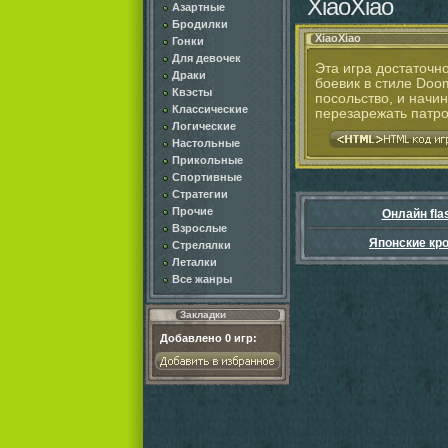
XiaoXiao
Азартные
Бродилки
XiaoXiao
Гонки
Для девочек
Эта игра достаточн
Драки
боевик в стиле Doo
Квэсты
посольство, и начи
Классические
перезарежать патро
Логические
Настольные
Прикольные
Спортивные
Стратегии
Прочие
Онлайн fla
Взрослые
Японские кр
Стрелялки
Леталки
Все жанры
Закладки
Добавлено
0
игр: