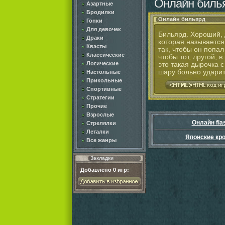
Онлайн биль
Азартные
Бродилки
Онлайн бильярд
Гонки
Для девочек
Бильярд. Хороший, д
Драки
которая называется
Квэсты
так, чтобы он попал
Классические
чтобы тот, лругой, в
Логические
это такая дырочка с
шару больно ударить
Настольные
Прикольные
Спортивные
Стратегии
Прочие
Взрослые
Онлайн fla
Стрелялки
Леталки
Японские кр
Все жанры
Закладки
Добавлено
0
игр: