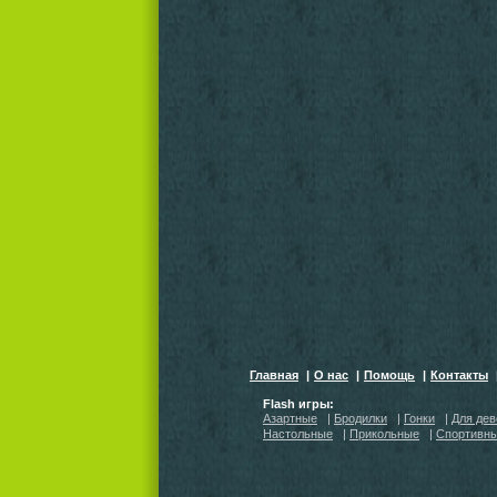
Главная
|
О нас
|
Помощь
|
Контакты
Flash игры:
Азартные
|
Бродилки
|
Гонки
|
Для дев
Настольные
|
Прикольные
|
Спортивн