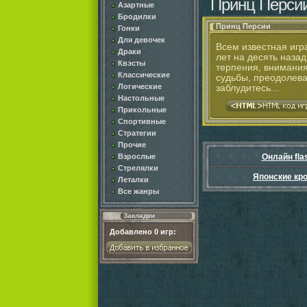
Принц Перси
Азартные
Бродилки
Принц Персии
Гонки
Для девочек
Всем известная игр
Драки
лет на десять назад
Квэсты
терпения, внимания
Классические
судьбы, преодолева
Логические
заблудитесь...
Настольные
Прикольные
Спортивные
Стратегии
Прочие
Взрослые
Онлайн fla
Стрелялки
Японские кр
Леталки
Все жанры
Закладки
Добавлено
0
игр: