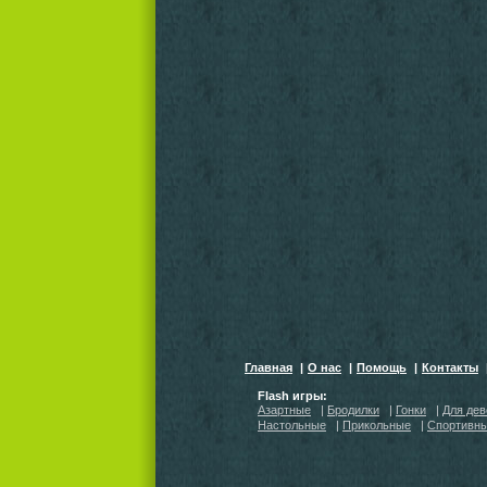
Главная
|
О нас
|
Помощь
|
Контакты
Flash игры:
Азартные
|
Бродилки
|
Гонки
|
Для дев
Настольные
|
Прикольные
|
Спортивн