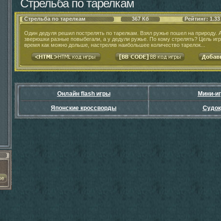
Стрельба по тарелкам
Стрельба по тарелкам
367 Кб
Рейтинг: 1.33
Один дедуля решил пострелять по тарелкам. Взял ружье пошел на природу. А 
зверюшки разные повыбегали, а у дедули ружье. По кому стрелять? Цель иг
время как можно дольше, настреляв наибольшее количество тарелок...
Онлайн flash игры
Мини-и
Японские кроссворды
Судок