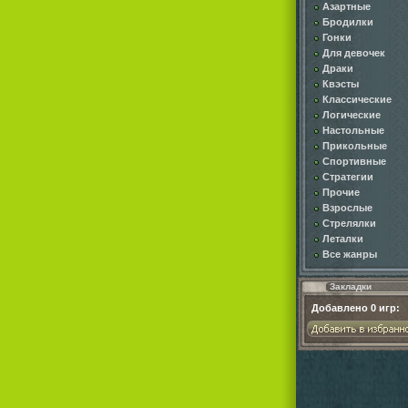
Азартные
Бродилки
Гонки
Для девочек
Драки
Квэсты
Классические
Логические
Настольные
Прикольные
Спортивные
Стратегии
Прочие
Взрослые
Стрелялки
Леталки
Все жанры
Закладки
Добавлено
0
игр: