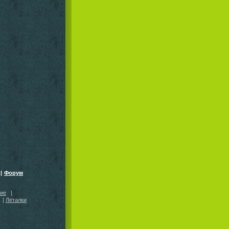
|
Форум
кие
|
|
Леталки