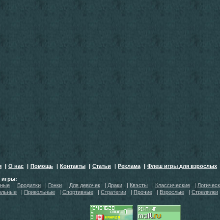
я
|
О нас
|
Помощь
|
Контакты
|
Статьи
|
Реклама
|
Флеш игры для взрослых
h игры:
тные
|
Бродилки
|
Гонки
|
Для девочек
|
Драки
|
Квэсты
|
Классические
|
Логичес
ольные
|
Прикольные
|
Спортивные
|
Стратегии
|
Прочие
|
Взрослые
|
Стрелялки