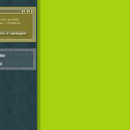
тут, на тебе,
ры — оттянуть
гры
у