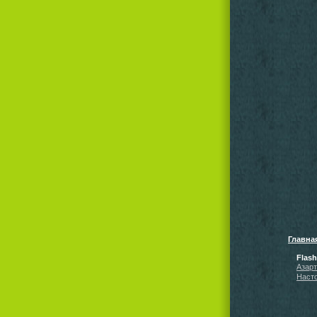
Главна
Flas
Азар
Наст