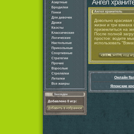
Ангел хранит
Азартные
Бродилки
Ангел хранитель
Гонки
Для девочек
Довольно красивая и
Драки
жизни и три взмаха 
Квэсты
приземлиться на зе
Классические
После полной загру
Логические
простое: водите мыш
использовать "Взма
Настольные
Прикольные
Спортивные
Стратегии
Прочие
Взрослые
Стрелялки
Онлайн fla
Леталки
Все жанры
Японские кр
Закладки
Добавлено
0
игр: