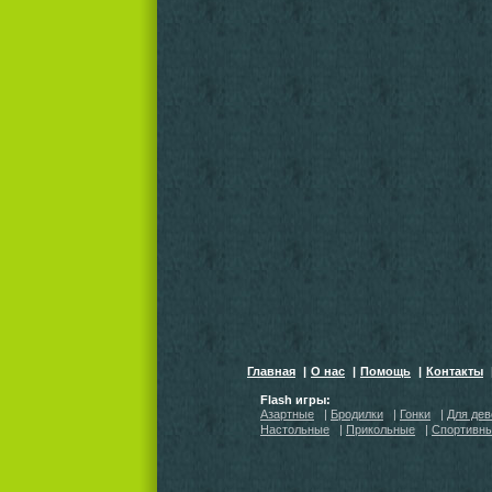
Главная
|
О нас
|
Помощь
|
Контакты
Flash игры:
Азартные
|
Бродилки
|
Гонки
|
Для дев
Настольные
|
Прикольные
|
Спортивн