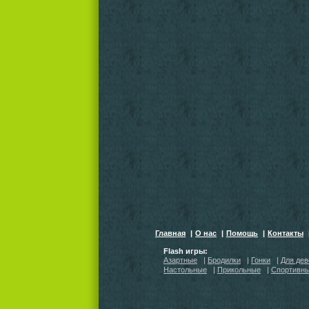
Главная
|
О нас
|
Помощь
|
Контакты
Flash игры:
Азартные
|
Бродилки
|
Гонки
|
Для дев
Настольные
|
Прикольные
|
Спортивн