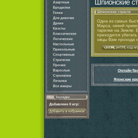
Шпионские ст
Азартные
Бродилки
Шпионские страсти
Гонки
Для девочек
Одна из самых быст
Драки
Марса, некий прико
Квэсты
тарелке на Земле. 
Классические
приходится убегать 
Логические
овцы Вам прохода не
Настольные
Прикольные
Спортивные
Стратегии
Прочие
Взрослые
Онлайн fla
Стрелялки
Японские кр
Леталки
Все жанры
Закладки
Добавлено
0
игр: