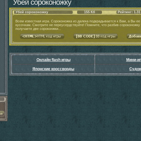
Убей сороконожку
Убей сороконожку
155 Кб
Рейтинг: 1.31
Всем известная игра. Сороконожка из далека подкрадывается к Вам, а Вы ее
кусочкам. Смотрите не переусердствуйте! Помните, что разбив сороконожку 
получаете две сороконжки...
Онлайн flash игры
Мини-и
Японские кроссворды
Судок