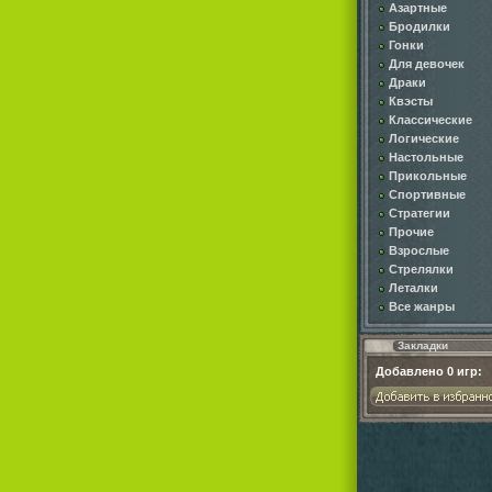
Азартные
Бродилки
Гонки
Для девочек
Драки
Квэсты
Классические
Логические
Настольные
Прикольные
Спортивные
Стратегии
Прочие
Взрослые
Стрелялки
Леталки
Все жанры
Закладки
Добавлено
0
игр: