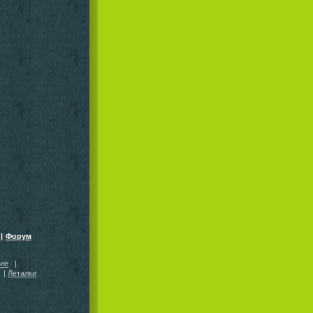
|
Форум
кие
|
|
Леталки