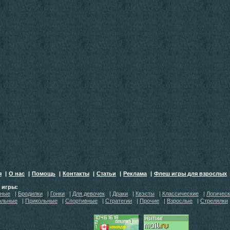
я
|
О нас
|
Помощь
|
Контакты
|
Статьи
|
Реклама
|
Флеш игры для взрослых
h игры:
тные
|
Бродилки
|
Гонки
|
Для девочек
|
Драки
|
Квэсты
|
Классические
|
Логичес
ольные
|
Прикольные
|
Спортивные
|
Стратегии
|
Прочие
|
Взрослые
|
Стрелялки