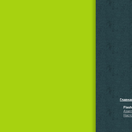
Главна
Flas
Азар
Наст