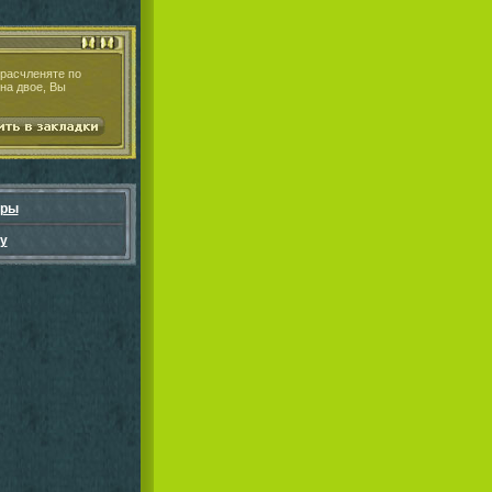
 расчленяте по
на двое, Вы
гры
у