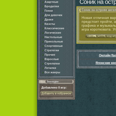
Соник на ост
Азартные
Бродилки
Соник на острове анге
Гонки
Для девочек
Новая отличная вар
Драки
предстоит пройти, 
Квэсты
графика и музыкаль
Классические
игра коротковата. 
Логические
Настольные
Прикольные
Спортивные
Стратегии
Прочие
Онлайн fla
Взрослые
Японские кр
Стрелялки
Леталки
Все жанры
Закладки
Добавлено
0
игр: