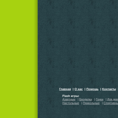
Главная
|
О нас
|
Помощь
|
Контакты
Flash игры:
Азартные
|
Бродилки
|
Гонки
|
Для дев
Настольные
|
Прикольные
|
Спортивн