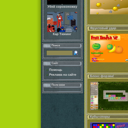
Убей сороконожку
Фруктовый удар
Кар Тюнинг
Поиск
Сайт
Помощь
Реклама на сайте
Блокс форэва!
Полезное
Кубы-споры