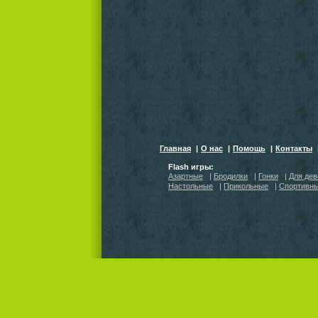
Главная
|
О нас
|
Помощь
|
Контакты
Flash игры:
Азартные
|
Бродилки
|
Гонки
|
Для дев
Настольные
|
Прикольные
|
Спортивн