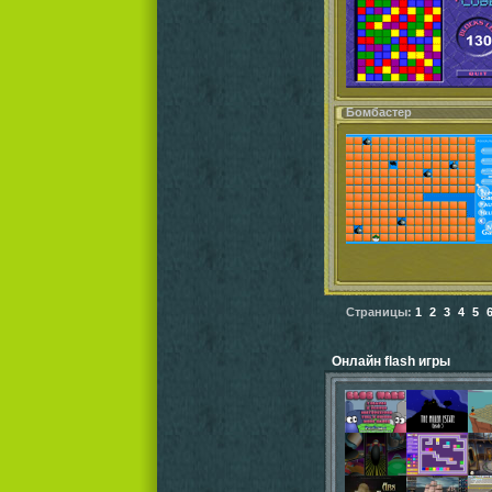
Бомбастер
Страницы:
1
2
3
4
5
Онлайн flash игры