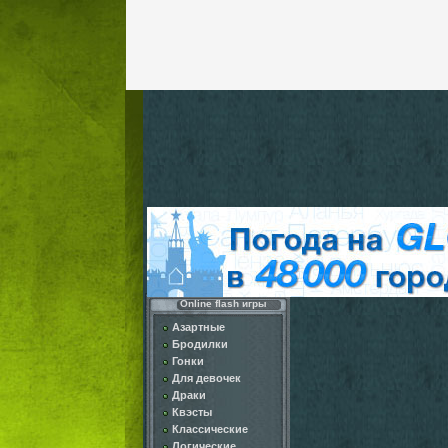
Online flash игры
Азартные
Бродилки
Гонки
Для девочек
Драки
Квэсты
Классические
Логические