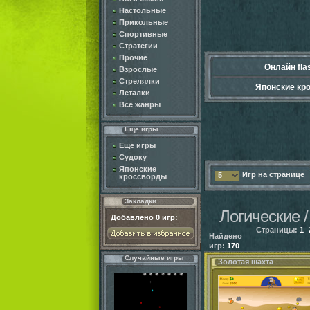
Настольные
Прикольные
Спортивные
Стратегии
Прочие
Онлайн fla
Взрослые
Стрелялки
Японские кр
Леталки
Все жанры
Еще игры
Еще игры
Судоку
Японские
Игр на странице
5
кроссворды
Закладки
Логические /
Добавлено
0
игр:
Страницы:
1
Найдено
игр:
170
Случайные игры
Золотая шахта