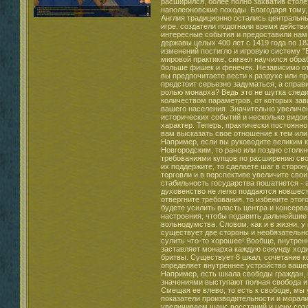
расширился, более полно захватив стол
наполеоновские походы. Благодаря тому,
Англия традиционно остались центральн
игре, создатели подогнали время действ
интересные события и предоставили нам
державы целых 400 лет с 1419 года по 1
изменений постигло и игровую систему "
мировой практике, сиквел научился обра
больше фишек и фенечек. Независимо от 
вы предпочитаете вести к разрухе или п
предстоит серьезно задуматься, а справ
ролью монарха? Ведь это не шутка след
количеством параметров, от которых зав
вашего населения. Значительно увеличе
исторических событий и несколько видо
характер. Теперь, практически постоянно
вам высказать свое отношение к тем ил
Например, если вы руководите великим 
Новгородским, то рано или поздно столкн
требованиями купцов по расширению сво
их поддержите, то сделаете шаг в сторон
торговли и в перспективе увеличите свои
стабильность государства пошатнется - 
духовенство не легко поддаются новшес
отвергните требования, то избежите этог
будете усилить власть центра и консерв
настроения, чтобы подавить дальнейшие
вольнодумства. Словом, как и в жизни, у
существует две стороны и необязательно
сулить что-то хорошее! Вообще, внутренн
заставляет монарха каждую секунду ход
бритвы. Существует 8 шкал, сочетание к
определяет внутреннее устройство вашег
Например, есть шкала свободы граждан, 
значениями выступают полная свобода и
Смещая ее влево, то есть к свободе, м
показатели производительности и морали
увеличиваем шанс восстаний и цену соз