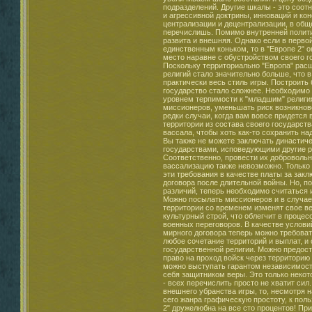
подразделений. Другие шкалы - это соо
и агрессивной доктрины, инноваций и ко
централизации и децентрализации, в общ
перечислишь. Помимо внутренней полити
развита и внешняя. Однако если в перво
единственным коньком, то в "Европе 2" 
место наравне с обустройством своего г
Поскольку территориально "Европа" расш
религий стало значительно больше, что 
практически весь стиль игры. Построить
государство стало сложнее. Необходимо 
уровнем терпимости к "младшим" религи
миссионеров, уменьшать риск возникнов
редки случаи, когда вам вовсе придется
территории из состава своего государств
вассала, чтобы хоть как-то сохранить на
Вы также не можете заключать династиче
государствами, исповедующими другие р
Соответственно, провести их доброволь
вассализацию также невозможно. Только
эти требования в качестве платы за зак
договора после длительной войны. Но, 
различий, теперь необходимо считаться 
Можно посылать миссионеров и в случае
территории со временем изменят свое в
культурный строй, что облегчит в проце
военных переговоров. В качестве услови
мирного договора теперь можно требоват
любое сочетание территорий и выплат, и
государственной религии. Можно предост
право на проход войск через территорию
можно выступать гарантом независимост
себя защитником веры. Это только неко
- всех перечислить просто не хватит сил.
внешнего убранства игры, то, несмотря 
сего жанра графическую простоту, к пол
2" дружелюбна на все сто процентов! Пр