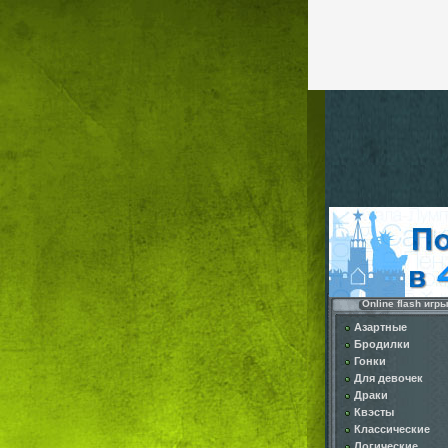
Online flash игр
Азартные
Бродилки
Гонки
Для девочек
Драки
Квэсты
Классические
Логические