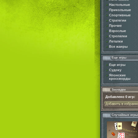
Настольные
Прикольные
Спортивные
Стратегии
Прочие
Взрослые
Стрелялки
Леталки
Все жанры
Еще игры
Еще игры
Судоку
Японские
кроссворды
Закладки
Добавлено
0
игр:
Случайные игры