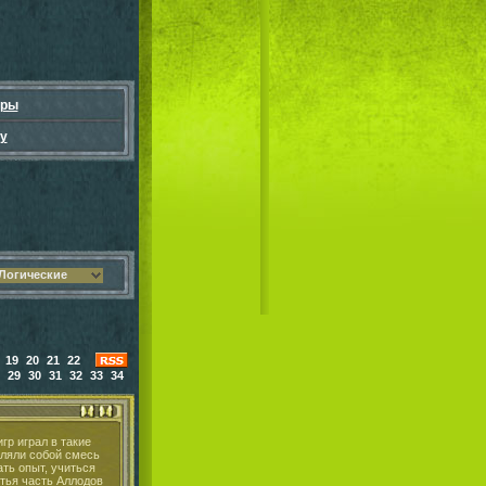
гры
у
Логические
19
20
21
22
29
30
31
32
33
34
гр играл в такие
вляли собой смесь
ать опыт, учиться
тья часть Аллодов