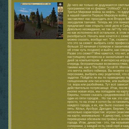
До чего же только не додумаются светлые головы программистов из фирмы "JoWooD", то у них наступит Третья Мировая война за нефть , то вдруг решат возродить в нашей памяти Первую Мировую войну , а то и вовсе заставляют нас проходить всю Вторую Мировую на одном захудалом танчике. Теперь же эти гениальные ребята предлагают нам открыть своё дело в Средневековье!. Довольно неожиданно, не так ли? Ну что ж, задумка неплоха, но как исполнено всё остальное, в этом нам и предстоит разобраться. Начать мне хочется с сюжета, хотя его в игре, можно сказать, вообще нет. Так, скажите мне, пожалуйста, что это за сюжет: выбрать себе профессию (их, кстати, больше 10 начиная столяром и заканчивая разбойником, но об этом чуть позднее) и выйти, как говориться, в люди. Разве это сюжет? Мне кажется, что нет, и всё-таки игра по-настоящему интересна и захватывает на несколько упорных дней за компьютером. А интересна игрушка в первую очередь безграничными возможностями, практически такими же, как в The Elder Scroll III: Morrowind . По-моему, это мечта любого геймера. Вы можете создать своего персонажа, выбрать ему родителей, что определяет его задатки. Пойдёте ли вы по праведному пути, станете священником или писателем, или выберете карьеру злодея, т.е. вора или разбойника. Тут всё зависит от вас и это действительно потрясающе. Итак, после щелчка мышёй по кнопке новая игра, мы попадаем на карту средневековой Европы, точнее сказать средневековой Европы, выбираем один из пяти городов... Но так как это сделать не так уж и просто, то на этом я хотел бы остановиться поподробнее. У каждого города, а их, как было сказано выше, всего лишь пять: Кёльн, Аусбург, Дрезден, Берлин, Ганновер, - есть несколько характеристик: игроки (максимально - 8 династий на карте, минимально - 4 династии), сложность, стройки (так переводчики обозвали постройки) и особенности каждого города. Итак, династии - это, так называемые, ваши соперники, у каждой есть свой герб и каждая чего-то добивается в этой жалкой средневековой жизни. Сложность, вообще непонятно зачем написана в характеристиках города, а непонятно потому, что следующий пункт, который вам предстоит выбрать, как раз, и есть эта наша ненаглядная сложность игры. Вот так сюрприз, не так ли? Ну что ж не будем тормозиться на этом, а поедем дальше. Далее у нас идут "стройки", это, по-моему, не нуждается в комментариях. А вот особенности игры напротив, нуждаются в дополнительном разъяснении. Если городов целых пять штук, то особенностей - 3, мотаем на ус - ещё один недочёт. Вот я их и перечислю: 1) короткие пути до трав, это полезно, если вы избрали судьбу алхимика; 2) большая конкуренция в начале (в 2-х городах), но правда я её что-то и не заметил; 3) длинный путь до рыночной площади - это есть последняя особенность. А в одном из городов, точнее в Берлине, вообще нет никаких, так сказать, своих индивидуальных признаков, которые бы его отличали от других городов. После непростого выбора вашего местонахождения, вы переходите, как уже было сказано выше, к выбору сложности, но на этом останавливаться не будем. Затем определяете, будете ли вы играть по действию исторических событий или нет, лично я особой разницы не заметил. Потом следует выбор того, играть вам по миссиям или же предоставить себе полную свободу, последнее лично для меня намного предпочтительней. Миссии выполнять - это достаточно скучно и нудно, хотя их и существует огромное множество: от очень лёгких до очень трудных. Затем выбираем имя, фамилию, пол, религию и герб. Затем идет действие, на котором я хотел бы остановиться, - выбор родителей. Конечно, можно поставить, чтобы выбор был автоматическим, но тогда какой интерес? Лучше всё делать самому. Вам предлагают выбрать сначала одного из пятёрки отцов: вор, ремесленник, пастор, торговец или наёмник. Затем одну из четырёх матерей: торговка, поэтесса, рукодельница или воровка. После того, как выбор сделан, вам предлагается выбрать свой внешний вид, не будете вы ведь одеваться как БОМЖ, ведь так??? Ну и заключительный этап подготовки к игре - распределение талантов, всего их пять - ведение переговоров, профессия, ночью в тумане, борьба, риторика. Надеюсь, ничто тут не нуждается в истолковании, по-моему, и так всё понятно. А после этих нехитрых действий собственно начинается сама игра. Развивайте своё предприятие, зарабатывайте деньги... грабежами или честным путём - это уже ваше дело... зарабатывайте себе престиж и станьте, наконец, мэром этого жалкого городка, или владейте сетью каменоломен, или просто проворачивайте незаконные сделки, но только помните - никакая тайна не может оставаться таковой всегда. Совершайте заговоры против своих конкурентов, подсылайте к ним шпионов, сажайте их всех в тюрьму или вообще организовывайте нападения на их предприятия. Здесь всё в ваших руках. "Европа 1400: Гильдия" - это пособие начинающего бизнесмена - тут всё как в жизни. В игре присутствует даже некоторое подобие древа технологий. Конечно, оно намного скромнее, чем в Гномах, но всё же заслуживает отдельного разговора. При выборе любой профессии вам в начале игры даётся дом и мастерская, где вы работаете и производите товар. Если вы входите в мастерскую, то перед вами открывается красивое зрелище, но разговор сейчас не об этом. У вас будет возможность совершенствовать своё пристанище, например, поставить весы, или более приличную кровать, или же тренажёры для развития своих способностей. Причём эти усовершенствования проводятся для каждой комнаты вашего дома отдельно, как в случае с домом воров. Но, к сожалению далеко не у всех есть в доме несколько комнат, и, следовательно, дерево технологий намного меньше, что не прибавляет интересности игре. Да и происходят все эти усовершенствования достаточно быстро, стоят недорого, следовательно, на них не надо долго собирать деньги, из-за чего upgrade теряет 30% своей привлекательности. Снаружи ваше здание тоже можно модернизировать, причём снаружи гораздо больше возможностей по upgrade'ам, чем внутри. Судите сами: внутри можно покупать только элементы интерьера, а снаружи: ремонт здания (косметический, капитальный, реконструкция здания), расширение - в основном апгрейды снаружи служат исключительно в защитных целях; построить дополнительное помещение (потайные ходы, склады), надстройка нового этажа, но это при условии, что вы владеете соответствующим уровнем мастерства и у вас есть разрешение правительства. Но если вам мало апгрейдов постройте себе ещё парочку зданий и модернизируйте там всё что хотите. Как было сказано чуть выше, у вас помимо "рабочего" дома есть и свой, родной кров. В нём вы также можете проводить апгрейды, но теперь не для здания, а для себя любимого. В первую очередь вам доступны всего два умения, которые можно усовершенствовать: ведение переговоров и профессия. Но по мере накопления вами опыта умений для upgrade'ов становиться всё больше и соответственно затрат на эти умения становиться также больше. Кстати, эти самые усовершенствования даются вам не на халявку и даже не за деньги, а за странные "AP", которые прибавляются вам по 4 штуки в начале каждого раунда. Конечно, их можно заработать и нечестным путём, например, употребить допинг, который производиться в лавке алхимика. Кстати, надо вам сказать, что в начальном этапе игры у вас есть всего три предмета, которые вы можете производить, да и то не у всех. Например, если вы себе выбрали воровскую судьбу, то вы вообще ничего не можете производить. Можете только красть, шарить по кошелькам, нападать на дома, грабить и совершать другие не очень законные поступки. Кстати о законах, они постоянно варьируются в игре, а меняют их те, кто находиться в верхах власти, пробейтесь туда, и вы тоже сможете устанавливать свои порядки. Но если вы не мотаетесь в высшем свете, то всегда свод законов можно посмотреть в администрации города. Так сказать, "видов" законов в "Гильдии" присутствует аж три штуки: основные, финансовые, уголовные. К основным законам, которые по-другому называются городской конституцией, относятся: городская конституция, величина арендной платы, уровень арендной платы, уровень налога на правительство. К финансовым законам относятся: налог с оборота (в простонародье "навар"), налог с гильдий, церковная десятина, налог на наследство, взятка (разрешена или нет). И, наконец, к уголовным законам относятся: пользование парфюмом, питьё настоев трав, дуэ