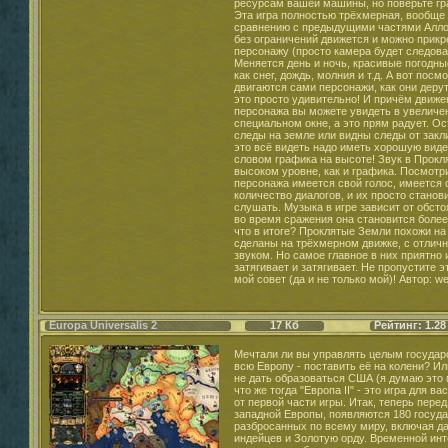
ресурсам вашей машины, но поверьте гра
Эта игра полностью трёхмерная, вообще
сравнению с предыдущими частями Алло
без ограничений движется и можно прикр
персонажу (просто камера будет следова
Меняется день и ночь, красивые погодны
как снег, дождь, молния и т.д. А вот посм
двигаются сами персонажи, как они деру
это просто удивительно! И причём движе
персонажа вы можете увидеть в увеличе
специальном окне, а это прям радует. О
следы на земле или видны следы от закл
это всё видеть надо иметь хорошую вид
словом графика на высоте! Звук в Прок
высоком уровне, как и графика. Посмотри
персонажа имеется свой голос, имеется 
количество диалогов, и их просто станов
слушать. Музыка в игре зависит от обст
во время сражения она становится более
что в итоге? Проклятые Земли похожи на
сделаны на трёхмерном движке, с отличн
звуком. Но самое главное в них приятно 
затягивает и затягивает. Не пропустите эт
мой совет (да и не только мой)! Автор: w
Europa Universalis 2
17 Кб
Рейтинг: 1.28
Мечтали ли вы управлять целым государ
всю Европу - поставить её на колени? Ил
не дать образоваться США (я думаю это 
что же тогда "Европа II" - это игра для ва
от первой части игры. Итак, теперь пере
западной Европы, появляются 180 госуда
разбросанных по всему миру, включая д
индейцев и Золотую орду. Временной инт