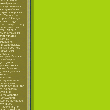
етнюю войну и
 что Франция и
ыми державами в
ия под наиболее
 терзать мировые
820. Множество
Европы". Следуя
батывать куда
того, какую страну
роцветанию, вам
итесь ли вы с
ить за огромным
исит счастье
н объем
изменен их
, игра предлагает
и иным событиям.
княжеством
етесь с
их прав. Если вы
у свободной
 доходы, но
аристократия и
твам. Если же
о, но вынуждены
ативные
 попытки
 каждой медали
 одна из них
яя политика в игре
ить по лезвию
оторых и
о государства.
где крайними
 крепостное право.
ы улучшаем
 населения, но
дания армейских