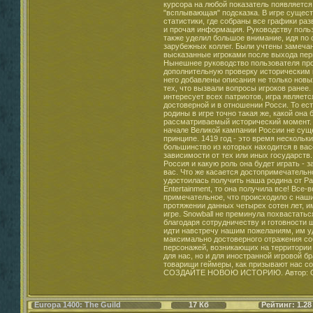
курсора на любой показатель появляется
"всплывающая" подсказка. В игре сущест
статистики, где собраны все графики раз
и прочая информация. Руководству польз
также уделил большое внимание, идя по 
зарубежных коллег. Были учтены замечан
высказанные игроками после выхода пер
Нынешнее руководство пользователя пр
дополнительную проверку историческим 
него добавлены описания не только новы
тех, что вызвали вопросы игроков ранее.
интересует всех патриотов, игра являетс
достоверной и в отношении Росси. То ес
родины в игре точно такая же, какой она 
рассматриваемый исторический момент.
начале Великой кампании России не сущ
принципе. 1419 год - это время нескольк
большинство из которых находится в ва
зависимости от тех или иных государств.
Россия и какую роль она будет играть - з
вас. Что же касается достопримечательн
удостоилась получить наша родина от Pa
Entertainment, то она получила все! Все-
примечательное, что происходило с наш
протяжении данных четырех сотен лет, и
игре. Snowball не преминула похвастатьс
благодаря сотрудничеству и готовности
идти навстречу нашим пожеланиям, им у
максимально достоверного отражения со
персонажей, возникающих на территории 
для нас, но и для иностранной игровой бр
товарищи геймеры, как призывают нас со
СОЗДАЙТЕ НОВОЮ ИСТОРИЮ. Автор:
Europa 1400: The Guild
17 Кб
Рейтинг: 1.28