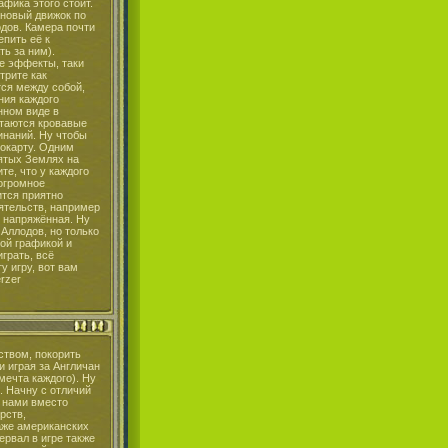
фика этого стоит.
 новый движок по
дов. Камера почти
епить её к
ть за ним).
е эффекты, таки
отрите как
тся между собой,
ния каждого
нном виде в
стаются кровавые
инаний. Ну чтобы
еокарту. Одним
лятых Землях на
те, что у каждого
огромное
ится приятно
оятельств, например
 напряжённая. Ну
 Аллодов, но только
ой графикой и
играть, всё
у игру, вот вам
erzer
ством, покорить
и играя за Англичан
мечта каждого). Ну
с. Начну с отличий
д нами вместо
рств,
аже американских
ервал в игре также