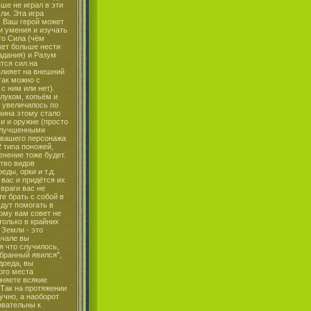
ше не играл в эти
ли. Эта игра
 Ваш герой может
и умения и изучать
то Сила (чём
жет больше нести
падания) и Разум
тся сил на
влияет на внешний
так можно с
 с ним или нет).
луком, копьём и
я увеличилось по
чина этому стало
и и оружие (просто
 улучшенными
 вашего персонажа
2 типа поножей,
енение тоже будет.
тво видов
ды, орки и т.д.
 вас и придётся их
 враги вас не
те брать с собой в
дут помогать в
тому вам совет не
только в крайних
 Земли - это
ачале вы
я что случилось,
бранный явился",
доеда, вы
ого места
лняете всякие
 Так на протяжении
учно, а наоборот
овательны к