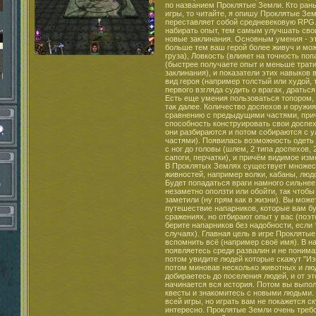
по названием Проклятые Земли. Кто рань
игры, то читайте, я опишу Проклятые Зем
переставляет собой средневековую RPG.
набирать опыт, тем самым улучшать сво
новые заклинания. Основным умения - э
больше тем ваш герой более живуч и мо
груза), Ловкость (влияет на точность по
(быстрее получаете опыт и меньше трати
заклинания), и показатели этих навыков 
вид героя (например толстый или худой, 
первого взгляда судить о врагах, драться
Есть еще умения пользоваться топором, 
так далее. Количество доспехов и оружи
сравнению с предыдущими частями, при
способность конструировать свои доспех
они разбираются и потом собираются с
частями). Появилась возможность одеть
с ног до головы (шлем, 2 типа доспехов, 
сапоги, перчатки), и причём видимое изм
В Проклятых Землях существует множес
живностей, например волки, кабаны, людое
Будет попадаться враги намного сильнее
е
незаметно оползти или обойти, так чтобы
заметили (ну прям как в жизни). Вы може
путешествие напарников, которые вам бу
сражениях, но отбирают опыт у вас (поэ
берите напарников без надобности, если 
случаях). Главная цель в игре Проклятые
вспомнить всё (например своё имя). В н
появляетесь среди развалин и не понима
потом увидите людей которые скажут "Из
потом миновав несколько животных и лю
добираетесь до поселения людей, и от эт
начинается вся история. Потом вы выпо
квесты и знакомитесь с новыми людьми.
всей игры, но играть вам не покажется ск
интересно. Проклятые Земли очень треб