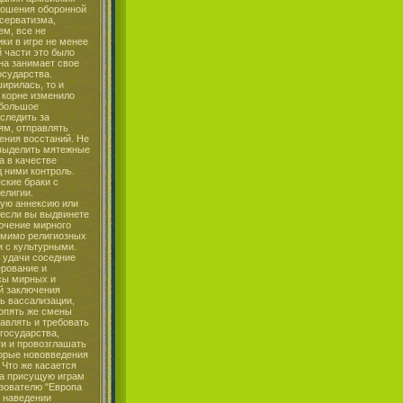
тношения оборонной
нсерватизма,
ем, все не
ки в игре не менее
й части это было
она занимает свое
осударства.
ирилась, то и
в корне изменило
 большое
следить за
ям, отправлять
ения восстаний. Не
 выделить мятежные
а в качестве
д ними контроль.
ские браки с
елигии.
ную аннексию или
 если вы выдвинете
лючение мирного
помимо религиозных
и с культурными.
 удачи соседние
ерование и
ссы мирных и
й заключения
ь вассализации,
 опять же смены
авлять и требовать
 государства,
и и провозглашать
торые нововведения
 Что же касается
на присущую играм
ьзователю "Европа
и наведении