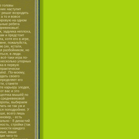
ль, избиение, шантаж, кража, похищение, грабежи на дорогах. Графика тут сделана, как и следовало ожидать, в честном 3D. Ни единого глюка, всё очень добросовестно и качественно, у меня просто нет слов. Умеют всё-таки ребята из JoWooD сделать качественную трёхмерную графику, и они это подтверждали неоднократно. Приведу пример, видно, как крестьянин берёт обеими руками телегу и везёт её. Или ещё более убедительное доказательство великолепного качества графики - это смена дня и ночи. Сделано это тоже достаточно красиво, красивые тени, меняющие свой угол в зависимости от положения солнца. При смене сезона, а их как и должно быть четыре штуки: зима, весна, лето и осень; меняется погода. Например, летом вы ни за что не увидите снег, а если увидите, то вам придётся обращаться в магазин, где вы покупали видео карточку или монитор. Если наступает зима, то на крышах домов появляется снег, такой пушистый объемный, как в старых русских новогодних мультиках. Если вдруг зимой пойдёт снег с дождём, то на снегу обязательно появятся соответствующие "отметины". Игра посвящается всем любителям и ценителям качественной графики. Про звук... Что можно про него сказать... Настоящие звуки средневековья вы можете услышать только здесь, такие великолепные мелодии способствуют полному погружению в ту эпоху. Возможно, вам такая музыка не очень понравиться, но я просто тащусь от неё, обожаю готические мелодии. Так же как и в Morrowind'е каждый персонаж имеет свой голос не похожий на окружающих, надо признать, что это только добавляет реальности игре. Если звука у вас не наблюдается - качайте патчик... Итак, что можно сказать в заключении? То, что игра просто великолепна - э