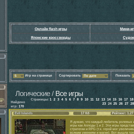
Онлайн flash игры
Мини-и
Японские кроссворды
Судок
Игр на странице
Сортировать
Показать
5
По дате
Логические /
Все игры
Страницы:
1
2
3
4
5
6
7
8
9
10
11
12
13
14
15
16
17
18
Найдено
23
24
25
26
27
28
игр:
170
Evil Islands
17 Кб
Рейтинг: 1.27
Я думаю, что каждый любитель ролевых и
игры как Аллоды 1 и 2. Эти игры предста
стратегии и RPG (т.к. герой мог увеличив
всяким умениям и магии). Вот вышла тре