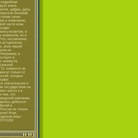
 подробная
вует книга
вития, цифры, даты
ователя Snowball
стопам своих
ия и пожелания,
вой части игры.
оходит
консультантом, в
х моментов, но и
 Что, несомненно,
я исторически
ть, роль нашей
была на
 Например, в
ествует в
их княжеств,
ссальной
 То, появится ли
ависит только от
остей, которых
radox
все значительное и
им государством на
меет место и в
я тем, что
 шведской кампании
далось добиться
бытий и
России не только
атии! Итак,
здатели игры -
 OXYGEN