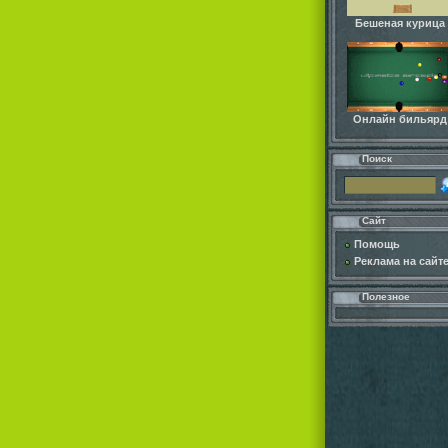
Бешеная курица
Онлайн бильярд
Поиск
Сайт
Помощь
Реклама на сайт
Полезное