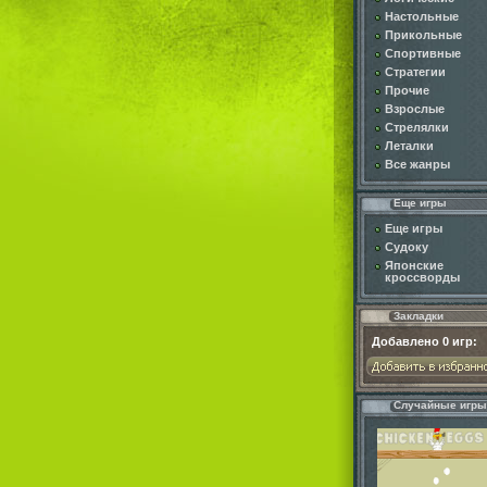
Настольные
Прикольные
Спортивные
Стратегии
Прочие
Взрослые
Стрелялки
Леталки
Все жанры
Еще игры
Еще игры
Судоку
Японские
кроссворды
Закладки
Добавлено
0
игр:
Случайные игры