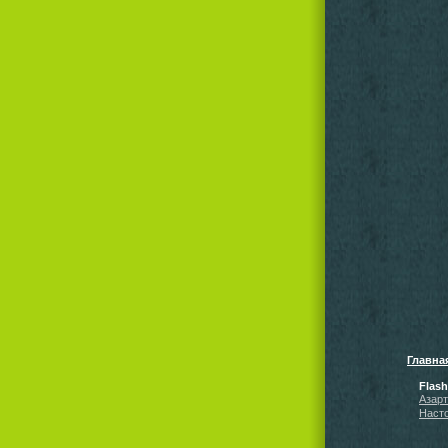
Главна
Flas
Азар
Наст