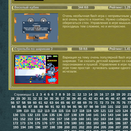
Веселый кубик
344 Кб
Рейтинг: 1.29
Очень необычная flash игра с непривычным 
всё очень просто и понятно. Нужно собирать
оберегаться стен. Управление в игре мышью
проходишь тем сложнее, но и интереснее.
Стрельба по шарикам 2
59 Кб
Рейтинг: 1.41
Вариация на тему очень популярной flash игр
шарикам. Так сказать детский вариант со с
персонажами и пушкой. Управление в игре пр
игре тоже простая - кучковать шарики одного
исчезали.
Страницы:
1
2
3
4
5
6
7
8
9
10
11
12
13
14
15
16
17
18
19
20
21
28
29
30
31
32
33
34
35
36
37
38
39
40
41
42
43
44
45
46
47
48
49
56
57
58
59
60
61
62
63
64
65
66
67
68
69
70
71
72
73
74
75
76
77
84
85
86
87
88
89
90
91
92
93
94
95
96
97
98
99
100
101
102
103
109
110
111
112
113
114
115
116
117
118
119
120
121
122
123
124
130
131
132
133
134
135
136
137
138
139
140
141
142
143
144
145
151
152
153
154
155
156
157
158
159
160
161
162
163
164
165
166
172
173
174
175
176
177
178
179
180
181
182
183
184
185
186
187
193
194
195
196
197
198
199
200
201
202
203
204
205
206
207
208