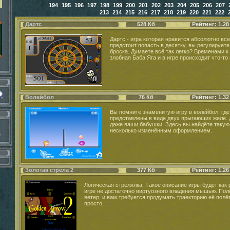
194
195
196
197
198
199
200
201
202
203
204
205
206
207
213
214
215
216
217
218
219
220
221
222
Дартс
528 Кб
Рейтинг: 1.28
Дартс - игра которая нравится абсолютно все
предстоит попасть в десятку, вы регулируете
броска. Думаете всё так легко? Временами к
злобная Баба Яга и в игре происходит что-т
Волейбол
76 Кб
Рейтинг: 1.32
Вы помните знаменитую игру в волейбол, где
представлены в виде двух прыгающих желе. Д
даже ваши бабушки. Здесь вы найдёте такую 
несколько изменённым оформлением.
е
Золотая стрела 2
377 Кб
Рейтинг: 1.26
Логическая стрелялка. Такое описание игры будет как ра
игре не достаточно виртуозного владения мышью. По
ветер, и вам требуется продумать траекторию её полёт
просто…