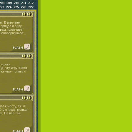
208
209
210
211
212
223
224
225
226
227
м. В игре вам
 прицел и силу
 вам прилетает
о невообразимое…
 игроки
а, эту игру знают
же игру, только с
з к месту, т.к. в
лёту стрелы мешает
а. Не всё так